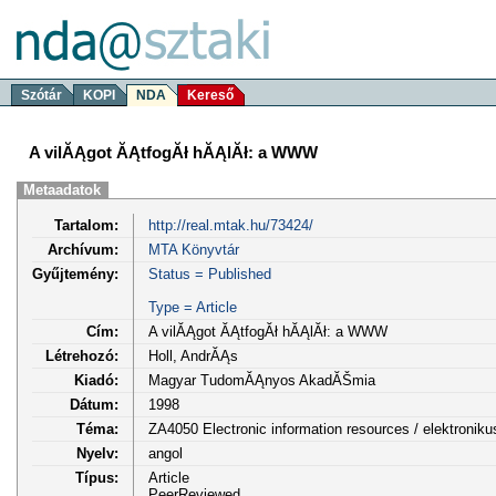
Szótár
KOPI
NDA
Kereső
A vilĂĄgot ĂĄtfogĂł hĂĄlĂł: a WWW
Metaadatok
Tartalom:
http://real.mtak.hu/73424/
Archívum:
MTA Könyvtár
Gyűjtemény:
Status = Published
Type = Article
Cím:
A vilĂĄgot ĂĄtfogĂł hĂĄlĂł: a WWW
Létrehozó:
Holl, AndrĂĄs
Kiadó:
Magyar TudomĂĄnyos AkadĂŠmia
Dátum:
1998
Téma:
ZA4050 Electronic information resources / elektronik
Nyelv:
angol
Típus:
Article
PeerReviewed