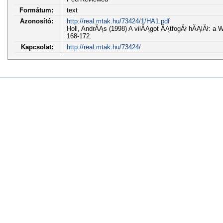
Formátum:
text
Azonosító:
http://real.mtak.hu/73424/1/HA1.pdf
Holl, AndrĂĄs (1998) A vilĂĄgot ĂĄtfogĂł hĂĄlĂł: a
168-172.
Kapcsolat:
http://real.mtak.hu/73424/