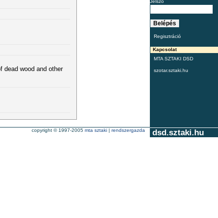
Jelszó
Regisztráció
Kapcsolat
MTA SZTAKI DSD
f dead wood and other
szotar.sztaki.hu
copyright © 1997-2005
mta sztaki
|
rendszergazda
dsd.sztaki.hu