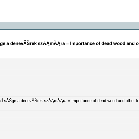
Šge a denevĂŠrek szĂĄmĂĄra = Importance of dead wood and other
entĹsĂŠge a denevĂŠrek szĂĄmĂĄra = Importance of dead wood and other fore