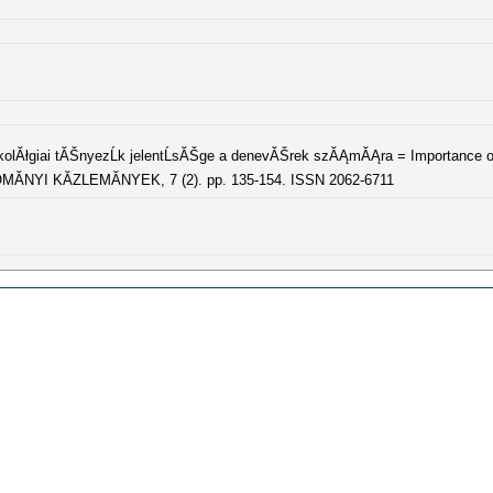
kolĂłgiai tĂŠnyezĹk jelentĹsĂŠge a denevĂŠrek szĂĄmĂĄra = Importance o
DOMĂNYI KĂZLEMĂNYEK, 7 (2). pp. 135-154. ISSN 2062-6711