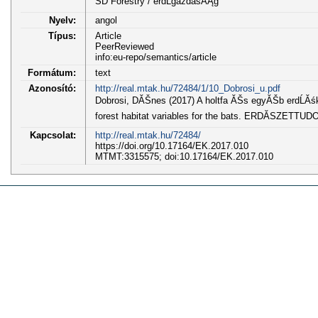
SD Forestry / erdĹgazdasĂĄg
Nyelv:
angol
Típus:
Article
PeerReviewed
info:eu-repo/semantics/article
Formátum:
text
Azonosító:
http://real.mtak.hu/72484/1/10_Dobrosi_u.pdf
Dobrosi, DĂŠnes (2017) A holtfa ĂŠs egyĂŠb erdĹĂś
forest habitat variables for the bats. ERDĂSZETTU
Kapcsolat:
http://real.mtak.hu/72484/
https://doi.org/10.17164/EK.2017.010
MTMT:3315575; doi:10.17164/EK.2017.010