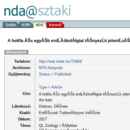
Szótár
KOPI
NDA
Kereső
A holtfa ĂŠs egyĂŠb erdĹĂśkolĂłgiai tĂŠnyezĹk jelentĹsĂ
Metaadatok
Tartalom:
http://real.mtak.hu/72484/
Archívum:
MTA Könyvtár
Gyűjtemény:
Status = Published
Type = Article
Cím:
A holtfa ĂŠs egyĂŠb erdĹĂśkolĂłgiai tĂŠnyezĹk jel
the bats
Létrehozó:
Dobrosi, DĂŠnes
Kiadó:
ErdĂŠszeti TudomĂĄnyos IntĂŠzet
Dátum:
2017
Téma:
QL Zoology / ĂĄllattan