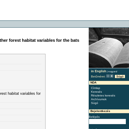
 forest habitat variables for the bats
in English
|
magyarul
Betűméret:
Súgó
NDA
Címlap
Keresés
st habitat variables for
Részletes keresés
Archívumok
Súgó
Bejelentkezés
Belépés