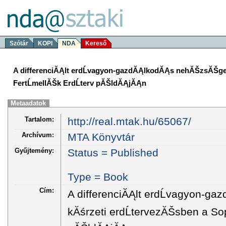
Szótár
KOPI
NDA
Kereső
A differenciĂĄlt erdĹvagyon-gazdĂĄlkodĂĄs nehĂŠzsĂŠgei
FertĹmellĂŠk ErdĹterv pĂŠldĂĄjĂĄn
Metaadatok
Tartalom:
http://real.mtak.hu/65067/
Archívum:
MTA Könyvtár
Gyűjtemény:
Status = Published
Type = Book
Cím:
A differenciĂĄlt erdĹvagyon-g
kĂśrzeti erdĹtervezĂŠsben a Sop