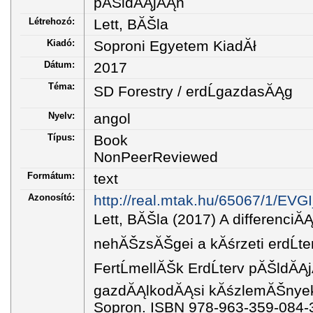
pĂŠldĂĄjĂĄn
Létrehozó:
Lett, BĂŠla
Kiadó:
Soproni Egyetem KiadĂł
Dátum:
2017
Téma:
SD Forestry / erdĹgazdasĂĄg
Nyelv:
angol
Típus:
Book
NonPeerReviewed
Formátum:
text
Azonosító:
http://real.mtak.hu/65067/1/EVG
Lett, BĂŠla (2017) A differenci
nehĂŠzsĂŠgei a kĂśrzeti erdĹt
FertĹmellĂŠk ErdĹterv pĂŠldĂĄ
gazdĂĄlkodĂĄsi kĂśzlemĂŠnyek 
Sopron. ISBN 978-963-359-084-