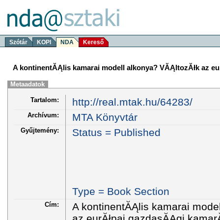
Szótár
KOPI
NDA
Kereső
A kontinentĂĄlis kamarai modell alkonya? VĂĄltozĂłk az 
Metaadatok
Tartalom:
http://real.mtak.hu/64283/
Archívum:
MTA Könyvtár
Gyűjtemény:
Status = Published
Type = Book Section
Cím:
A kontinentĂĄlis kamarai mode
az eurĂłpai gazdasĂĄgi kamar