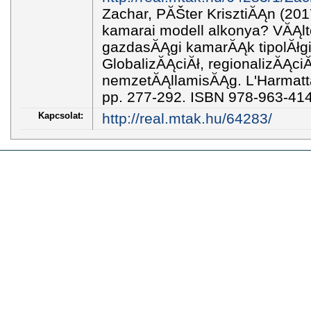
Zachar, PĂŠter KrisztiĂĄn (201
kamarai modell alkonya? VĂĄlt
gazdasĂĄgi kamarĂĄk tipolĂłgi
GlobalizĂĄciĂł, regionalizĂĄci
nemzetĂĄllamisĂĄg. L'Harmatt
pp. 277-292. ISBN 978-963-41
Kapcsolat:
http://real.mtak.hu/64283/