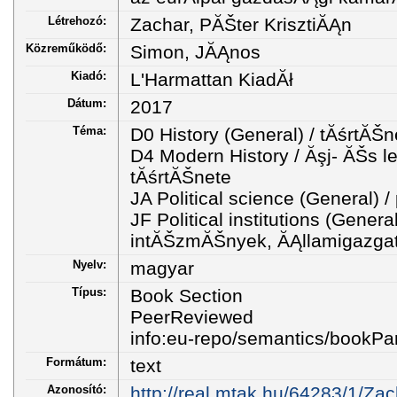
Létrehozó:
Zachar, PĂŠter KrisztiĂĄn
Közreműködő:
Simon, JĂĄnos
Kiadó:
L'Harmattan KiadĂł
Dátum:
2017
Téma:
D0 History (General) / tĂśrtĂŠ
D4 Modern History / Ăşj- ĂŠs l
tĂśrtĂŠnete
JA Political science (General) /
JF Political institutions (General)
intĂŠzmĂŠnyek, ĂĄllamigazga
Nyelv:
magyar
Típus:
Book Section
PeerReviewed
info:eu-repo/semantics/bookPar
Formátum:
text
Azonosító:
http://real.mtak.hu/64283/1/Za