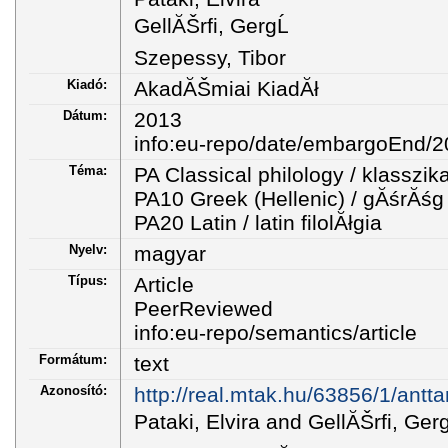
GellĂŠrfi, GergĹ
Szepessy, Tibor
Kiadó:
AkadĂŠmiai KiadĂł
Dátum:
2013
info:eu-repo/date/embargoEnd/2
Téma:
PA Classical philology / klasszika
PA10 Greek (Hellenic) / gĂśrĂśg f
PA20 Latin / latin filolĂłgia
Nyelv:
magyar
Típus:
Article
PeerReviewed
info:eu-repo/semantics/article
Formátum:
text
Azonosító:
http://real.mtak.hu/63856/1/antt
Pataki, Elvira and GellĂŠrfi, Ger