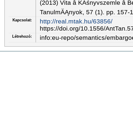
(2013) Vita â KĂśnyvszemle â 
TanulmĂĄnyok, 57 (1). pp. 157-
Kapcsolat:
http://real.mtak.hu/63856/
https://doi.org/10.1556/AntTan.5
Létrehozó:
info:eu-repo/semantics/embarg