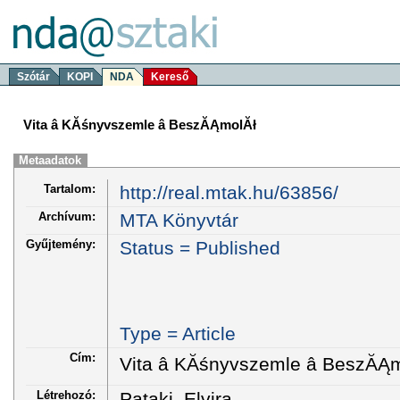
Szótár
KOPI
NDA
Kereső
Vita â KĂśnyvszemle â BeszĂĄmolĂł
Metaadatok
Tartalom:
http://real.mtak.hu/63856/
Archívum:
MTA Könyvtár
Gyűjtemény:
Status = Published
Type = Article
Cím:
Vita â KĂśnyvszemle â BeszĂĄ
Létrehozó:
Pataki, Elvira