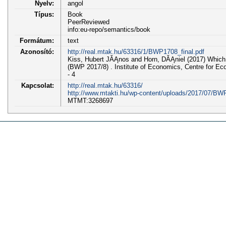
Nyelv:
angol
Típus:
Book
PeerReviewed
info:eu-repo/semantics/book
Formátum:
text
Azonosító:
http://real.mtak.hu/63316/1/BWP1708_final.pdf
Kiss, Hubert JĂĄnos and Horn, DĂĄniel (2017) Which
(BWP 2017/8) . Institute of Economics, Centre for E
- 4
Kapcsolat:
http://real.mtak.hu/63316/
http://www.mtakti.hu/wp-content/uploads/2017/07/BWP
MTMT:3268697