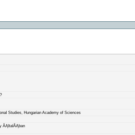
?
ional Studies, Hungarian Academy of Sciences
y ĂĄltalĂĄban