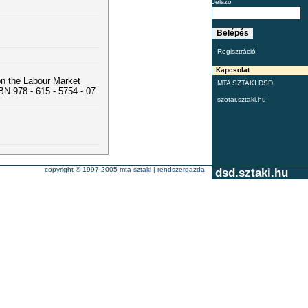
Jelszó
Regisztráció
Kapcsolat
n the Labour Market
MTA SZTAKI DSD
N 978 - 615 - 5754 - 07
szotar.sztaki.hu
copyright © 1997-2005
mta sztaki
|
rendszergazda
dsd.sztaki.hu