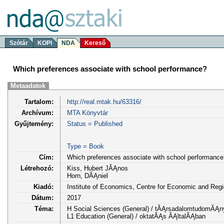
Szótár
KOPI
NDA
Kereső
Which preferences associate with school performance?
Metaadatok
Tartalom:
http://real.mtak.hu/63316/
Archívum:
MTA Könyvtár
Gyűjtemény:
Status = Published
Type = Book
Cím:
Which preferences associate with school performance
Létrehozó:
Kiss, Hubert JĂĄnos
Horn, DĂĄniel
Kiadó:
Institute of Economics, Centre for Economic and Reg
Dátum:
2017
Téma:
H Social Sciences (General) / tĂĄrsadalomtudomĂĄn
L1 Education (General) / oktatĂĄs ĂĄltalĂĄban