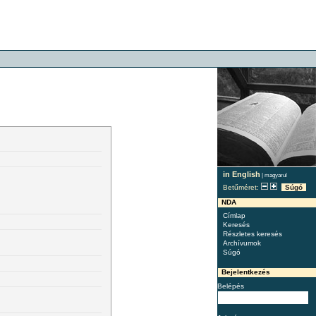
in English
|
magyarul
Betűméret:
Súgó
NDA
Címlap
Keresés
Részletes keresés
Archívumok
Súgó
Bejelentkezés
Belépés