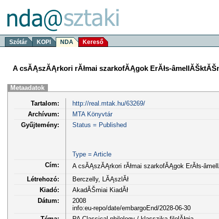
Szótár
KOPI
NDA
Kereső
A csĂĄszĂĄrkori rĂłmai szarkofĂĄgok ErĂłs-âmellĂŠktĂŠ
Metaadatok
Tartalom:
http://real.mtak.hu/63269/
Archívum:
MTA Könyvtár
Gyűjtemény:
Status = Published
Type = Article
Cím:
A csĂĄszĂĄrkori rĂłmai szarkofĂĄgok ErĂłs-âme
Létrehozó:
Berczelly, LĂĄszlĂł
Kiadó:
AkadĂŠmiai KiadĂł
Dátum:
2008
info:eu-repo/date/embargoEnd/2028-06-30
Téma:
PA Classical philology / klasszika-filolĂłgia