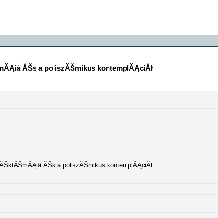
mĂĄiâ ĂŠs a poliszĂŠmikus kontemplĂĄciĂł
llĂŠktĂŠmĂĄiâ ĂŠs a poliszĂŠmikus kontemplĂĄciĂł