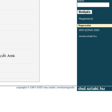
Jelszó
Regisztráció
Kapcsolat
MTA SZTAKI DSD
szotar.sztaki.hu
iĂł. Antik
copyright © 1997-2005
mta sztaki
|
rendszergazda
dsd.sztaki.hu