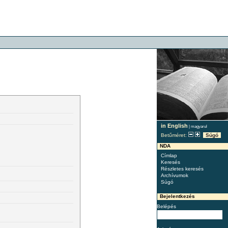
in English
|
magyarul
Betűméret:
Súgó
NDA
Címlap
Keresés
Részletes keresés
Archívumok
Súgó
Bejelentkezés
Belépés