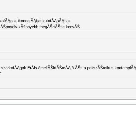
arkofĂĄgok ikonogrĂĄfiai kutatĂĄsĂĄnak
A kĂŠpnyelv kĂśnnyebb megĂŠrtĂŠse kedvĂŠ_
i szarkofĂĄgok ErĂłs-âmellĂŠktĂŠmĂĄiâ ĂŠs a poliszĂŠmikus kontemplĂĄc
X