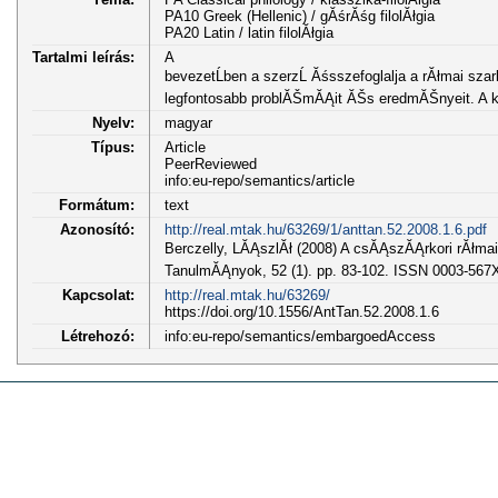
PA10 Greek (Hellenic) / gĂśrĂśg filolĂłgia
PA20 Latin / latin filolĂłgia
Tartalmi leírás:
A
bevezetĹben a szerzĹ Ăśsszefoglalja a rĂłmai sz
legfontosabb problĂŠmĂĄit ĂŠs eredmĂŠnyeit. 
Nyelv:
magyar
Típus:
Article
PeerReviewed
info:eu-repo/semantics/article
Formátum:
text
Azonosító:
http://real.mtak.hu/63269/1/anttan.52.2008.1.6.pdf
Berczelly, LĂĄszlĂł (2008) A csĂĄszĂĄrkori rĂłma
TanulmĂĄnyok, 52 (1). pp. 83-102. ISSN 0003-567
Kapcsolat:
http://real.mtak.hu/63269/
https://doi.org/10.1556/AntTan.52.2008.1.6
Létrehozó:
info:eu-repo/semantics/embargoedAccess