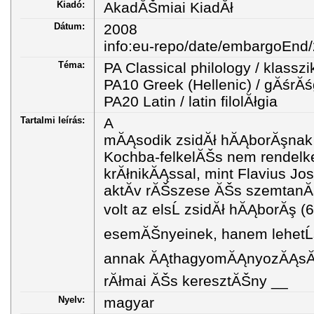
Kiadó:
AkadĂŠmiai KiadĂł
Dátum:
2008
info:eu-repo/date/embargoEnd
Téma:
PA Classical philology / klasszik
PA10 Greek (Hellenic) / gĂśrĂśg
PA20 Latin / latin filolĂłgia
Tartalmi leírás:
A
mĂĄsodik zsidĂł hĂĄborĂşnak 
Kochba-felkelĂŠs nem rendelke
krĂłnikĂĄssal, mint Flavius J
aktĂ­v rĂŠszese ĂŠs szemtanĂ
volt az elsĹ zsidĂł hĂĄborĂş (6
esemĂŠnyeinek, hanem lehetĹs
annak ĂĄthagyomĂĄnyozĂĄsĂĄ
rĂłmai ĂŠs keresztĂŠny __
Nyelv:
magyar