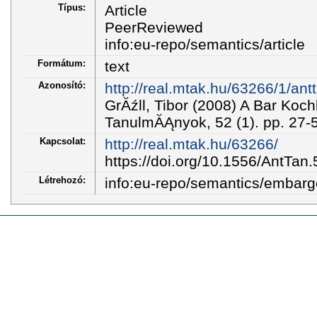
Típus:
Article
PeerReviewed
info:eu-repo/semantics/article
Formátum:
text
Azonosító:
http://real.mtak.hu/63266/1/ant
GrĂźll, Tibor (2008) A Bar Koch
TanulmĂĄnyok, 52 (1). pp. 27
Kapcsolat:
http://real.mtak.hu/63266/
https://doi.org/10.1556/AntTan
Létrehozó:
info:eu-repo/semantics/embar