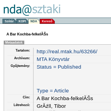
Szótár
KOPI
NDA
Kereső
A Bar Kochba-felkelĂŠs
Metaadatok
Tartalom:
http://real.mtak.hu/63266/
Archívum:
MTA Könyvtár
Gyűjtemény:
Status = Published
Type = Article
Cím:
A Bar Kochba-felkelĂŠs
Létrehozó:
GrĂźll, Tibor