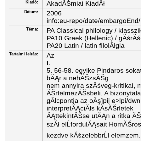
Kiadó:
AkadĂŠmiai KiadĂł
Dátum:
2006
info:eu-repo/date/embargoEnd
Téma:
PA Classical philology / klasszik
PA10 Greek (Hellenic) / gĂśrĂśg
PA20 Latin / latin filolĂłgia
Tartalmi leírás:
Az
I.
5. 56-58. egyike Pindaros sokat 
bĂĄr a nehĂŠzsĂŠg
nem annyira szĂśveg-kritikai, 
ĂŠrtelmezĂŠsbeli. A bizonyta
gĂłcpontja az oĂş]pij e>lpi/dwn
interpretĂĄciĂłs kĂ­sĂŠrletek
ĂĄttekintĂŠse utĂĄn a ritka ĂŠ
szĂł elĹfordulĂĄsait HomĂŠros
kezdve kĂśzelebbrĹl elemzem.