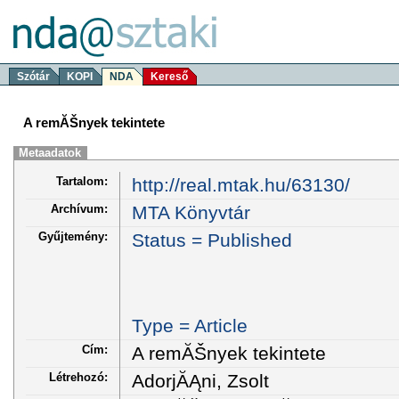
Szótár
KOPI
NDA
Kereső
A remĂŠnyek tekintete
Metaadatok
Tartalom:
http://real.mtak.hu/63130/
Archívum:
MTA Könyvtár
Gyűjtemény:
Status = Published
Type = Article
Cím:
A remĂŠnyek tekintete
Létrehozó:
AdorjĂĄni, Zsolt