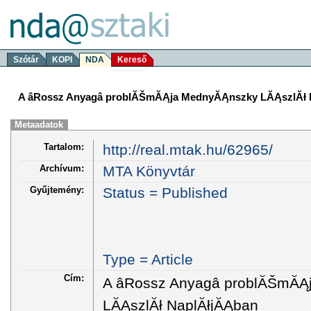
Szótár
KOPI
NDA
Kereső
A âRossz Anyagâ problĂŠmĂĄja MednyĂĄnszky LĂĄszlĂł
Metaadatok
Tartalom:
http://real.mtak.hu/62965/
Archívum:
MTA Könyvtár
Gyűjtemény:
Status = Published
Type = Article
Cím:
A âRossz Anyagâ problĂŠm
LĂĄszlĂł NaplĂłjĂĄban