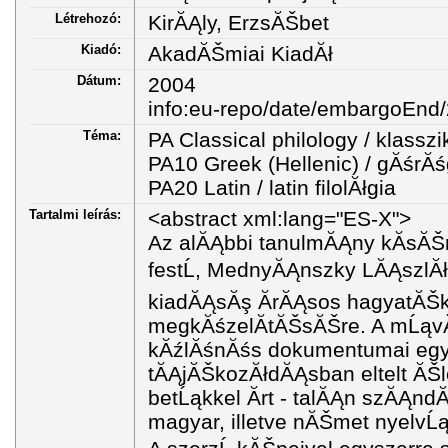
Létrehozó:
KirĂĄly, ErzsĂŠbet
Kiadó:
AkadĂŠmiai KiadĂł
Dátum:
2004
info:eu-repo/date/embargoEnd
Téma:
PA Classical philology / klasszik
PA10 Greek (Hellenic) / gĂśrĂśg
PA20 Latin / latin filolĂłgia
Tartalmi leírás:
<abstract xml:lang="ES-X">
Az alĂĄbbi tanulmĂĄny kĂ­sĂŠr
festĹ, MednyĂĄnszky LĂĄszlĂł
kiadĂĄsĂş Ă­rĂĄsos hagyatĂŠkĂ
megkĂśzelĂ­tĂŠsĂŠre. A mĹąv
kĂźlĂśnĂśs dokumentumai egy i
tĂĄjĂŠkozĂłdĂĄsban eltelt ĂŠl
betĹąkkel Ă­rt - talĂĄn szĂĄnd
magyar, illetve nĂŠmet nyelvĹ