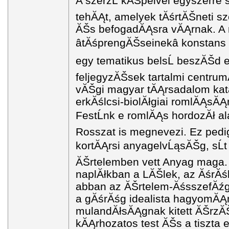
A szerzĹ kĂŠpeivel egyszerre 
tehĂĄt, amelyek tĂśrtĂŠneti s
ĂŠs befogadĂĄsra vĂĄrnak. 
âtĂśprengĂŠseinekâ konstans
egy tematikus belsĹ beszĂŠd 
feljegyzĂŠsek tartalmi centru
vĂŠgi magyar tĂĄrsadalom ka
erkĂślcsi-biolĂłgiai romlĂĄsĂ
FestĹnk e romlĂĄs hordozĂł a
Rosszat is megnevezi. Ez ped
kortĂĄrsi anyagelvĹąsĂŠg, sĹt 
ĂŠrtelemben vett Anyag maga. 
naplĂłkban a LĂŠlek, az ĂśrĂśk
abban az ĂŠrtelem-ĂśsszefĂź
a gĂśrĂśg idealista hagyomĂĄn
mulandĂłsĂĄgnak kitett ĂŠrzĂ
kĂĄrhozatos test ĂŠs a tiszt