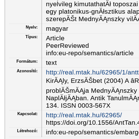
nyelvileg kimutathatĂł toposzai
egy platonikus-gnĂłsztikus al
szerepĂŠt MednyĂĄnszky vil
Nyelv:
magyar
Típus:
Article
PeerReviewed
info:eu-repo/semantics/article
Formátum:
text
Azonosító:
http://real.mtak.hu/62965/1/ant
KirĂĄly, ErzsĂŠbet (2004) A â
problĂŠmĂĄja MednyĂĄnszky 
NaplĂłjĂĄban. Antik TanulmĂĄny
134. ISSN 0003-567X
Kapcsolat:
http://real.mtak.hu/62965/
https://doi.org/10.1556/AntTan
Létrehozó:
info:eu-repo/semantics/embar