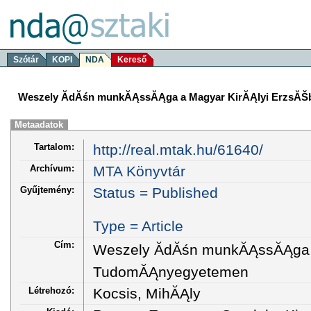
Szótár
KOPI
NDA
Kereső
Weszely ĂdĂśn munkĂĄssĂĄga a Magyar KirĂĄlyi ErzsĂ
Metaadatok
Tartalom:
http://real.mtak.hu/61640/
Archívum:
MTA Könyvtár
Gyűjtemény:
Status = Published
Type = Article
Cím:
Weszely ĂdĂśn munkĂĄssĂĄga a
TudomĂĄnyegyetemen
Létrehozó:
Kocsis, MihĂĄly