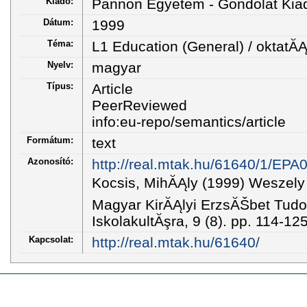
Kiadó:
Pannon Egyetem - Gondolat Kia
Dátum:
1999
Téma:
L1 Education (General) / oktatĂ
Nyelv:
magyar
Típus:
Article
PeerReviewed
info:eu-repo/semantics/article
Formátum:
text
Azonosító:
http://real.mtak.hu/61640/1/EPA
Kocsis, MihĂĄly (1999) Weszel
Magyar KirĂĄlyi ErzsĂŠbet Tu
IskolakultĂşra, 9 (8). pp. 114-1
Kapcsolat:
http://real.mtak.hu/61640/