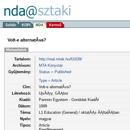
Szótár
KOPI
NDA
Kereső
Volt-e alternatĂ­va?
Metaadatok
Tartalom:
http://real.mtak.hu/61639/
Archívum:
MTA Könyvtár
Gyűjtemény:
Status = Published
Type = Article
Cím:
Volt-e alternatĂ­va?
Létrehozó:
UjvĂĄry, GĂĄbor
Kiadó:
Pannon Egyetem - Gondolat KiadĂł
Dátum:
1999
Téma:
L1 Education (General) / oktatĂĄs ĂĄltalĂĄban
Nyelv:
magyar
Típus:
Article
PeerReviewed