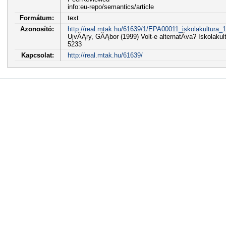
info:eu-repo/semantics/article
Formátum:
text
Azonosító:
http://real.mtak.hu/61639/1/EPA00011_iskolakultura_
UjvĂĄry, GĂĄbor (1999) Volt-e alternatĂ­va? Iskolakul
5233
Kapcsolat:
http://real.mtak.hu/61639/