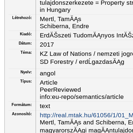
tulajdonszerkezete = Property str
in Hungary
Létrehozó:
Mertl, TamĂĄs
Schiberna, Endre
Kiadó:
ErdĂŠszeti TudomĂĄnyos IntĂŠ
Dátum:
2017
Téma:
KZ Law of Nations / nemzeti jog
SD Forestry / erdĹgazdasĂĄg
Nyelv:
angol
Típus:
Article
PeerReviewed
info:eu-repo/semantics/article
Formátum:
text
Azonosító:
http://real.mtak.hu/61056/1/01_
Mertl, TamĂĄs and Schiberna, E
magyarorszĂĄgi magĂĄntulajdon