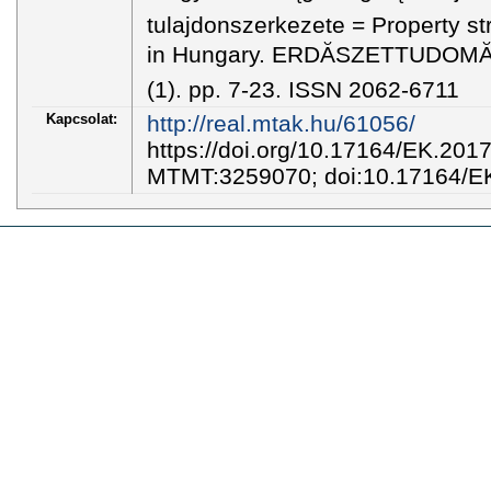
tulajdonszerkezete = Property str
in Hungary. ERDĂSZETTUDOMĂ
(1). pp. 7-23. ISSN 2062-6711
Kapcsolat:
http://real.mtak.hu/61056/
https://doi.org/10.17164/EK.201
MTMT:3259070; doi:10.17164/E