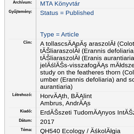
Archívum:
MTA Könyvtár
Gyűjtemény:
Status = Published
Type = Article
Cím:
A tollascsĂĄpĂş araszolĂł (Colot
tĂŠliaraszolĂł (Erannis defoliar
tĂŠliaraszolĂł (Eranis aurantiari
jelĂślĂŠs-visszafogĂĄs mĂłdsze
study on the featheres thorn (Col
umber (Erannis defoliaria) and 
aurantiaria)
Létrehozó:
HorvĂĄth, BĂĄlint
Ambrus, AndrĂĄs
Kiadó:
ErdĂŠszeti TudomĂĄnyos IntĂŠ
Dátum:
2017
Téma:
QH540 Ecology / ĂśkolĂłgia