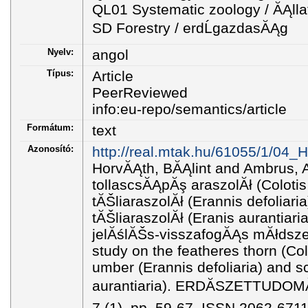
QL01 Systematic zoology / ĂĄlla
SD Forestry / erdĹgazdasĂĄg
Nyelv:
angol
Típus:
Article
PeerReviewed
info:eu-repo/semantics/article
Formátum:
text
Azonosító:
http://real.mtak.hu/61055/1/04
HorvĂĄth, BĂĄlint and Ambrus, 
tollascsĂĄpĂş araszolĂł (Colotis
tĂŠliaraszolĂł (Erannis defoliar
tĂŠliaraszolĂł (Eranis aurantiari
jelĂślĂŠs-visszafogĂĄs mĂłdsze
study on the featheres thorn (Col
umber (Erannis defoliaria) and 
aurantiaria). ERDĂSZETTUDOM
7 (1). pp. 59-67. ISSN 2062-671