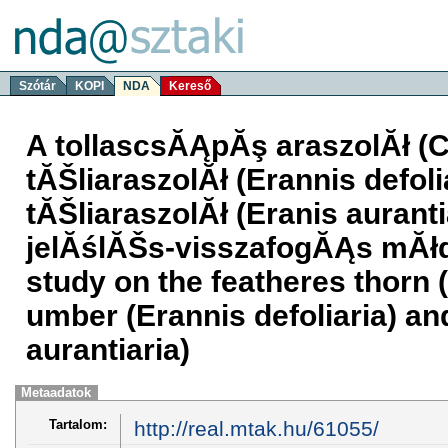
Szótár
KOPI
NDA
Kereső
A tollascsĂĄpĂş araszolĂł (C
tĂŠliaraszolĂł (Erannis defo
tĂŠliaraszolĂł (Eranis aurant
jelĂślĂŠs-visszafogĂĄs mĂłd
study on the featheres thorn 
umber (Erannis defoliaria) a
aurantiaria)
Metaadatok
Tartalom:
http://real.mtak.hu/61055/