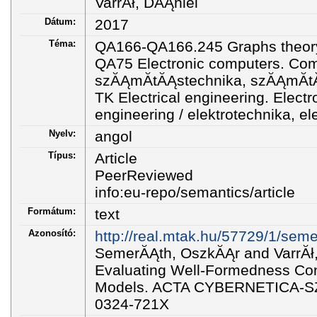
VarrĂł, DĂĄniel
Dátum:
2017
Téma:
QA166-QA166.245 Graphs theory
QA75 Electronic computers. Com
szĂĄmĂ­tĂĄstechnika, szĂĄmĂ­
TK Electrical engineering. Electr
engineering / elektrotechnika, e
Nyelv:
angol
Típus:
Article
PeerReviewed
info:eu-repo/semantics/article
Formátum:
text
Azonosító:
http://real.mtak.hu/57729/1/sem
SemerĂĄth, OszkĂĄr and VarrĂł,
Evaluating Well-Formedness Con
Models. ACTA CYBERNETICA-SZ
0324-721X