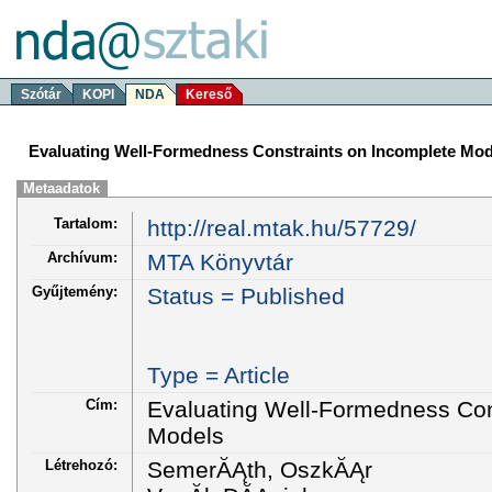
Szótár
KOPI
NDA
Kereső
Evaluating Well-Formedness Constraints on Incomplete Mod
Metaadatok
Tartalom:
http://real.mtak.hu/57729/
Archívum:
MTA Könyvtár
Gyűjtemény:
Status = Published
Type = Article
Cím:
Evaluating Well-Formedness Con
Models
Létrehozó:
SemerĂĄth, OszkĂĄr