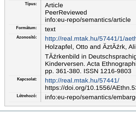
Típus:
Article
PeerReviewed
info:eu-repo/semantics/article
Formátum:
text
Azonosító:
http://real.mtak.hu/57441/1/aet
Holzapfel, Otto and ĂztĂźrk, 
TĂźrkenbild in Deutschsprachi
Kinderversen. Acta Ethnographi
pp. 361-380. ISSN 1216-9803
Kapcsolat:
http://real.mtak.hu/57441/
https://doi.org/10.1556/AEthn.
Létrehozó:
info:eu-repo/semantics/embar