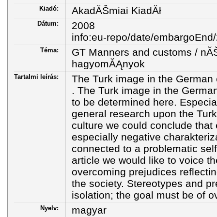
Kiadó:
AkadĂŠmiai KiadĂł
Dátum:
2008
info:eu-repo/date/embargoEnd
Téma:
GT Manners and customs / nĂŠ
hagyomĂĄnyok
Tartalmi leírás:
The Turk image in the German 
. The Turk image in the German
to be determined here. Especiall
general research upon the Tur
culture we could conclude that 
especially negative charakteriza
connected to a problematic sel
article we would like to voice t
overcoming prejudices reflecti
the society. Stereotypes and p
isolation; the goal must be of 
Nyelv:
magyar