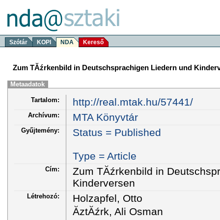
Szótár
KOPI
NDA
Kereső
Zum TĂźrkenbild in Deutschsprachigen Liedern und Kinder
Metaadatok
Tartalom:
http://real.mtak.hu/57441/
Archívum:
MTA Könyvtár
Gyűjtemény:
Status = Published
Type = Article
Cím:
Zum TĂźrkenbild in Deutschspr
Kinderversen
Létrehozó:
Holzapfel, Otto
ĂztĂźrk, Ali Osman