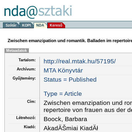
Szótár
KOPI
NDA
Kereső
Zwischen emanzipation und romantik. Balladen im repertoire
Metaadatok
Tartalom:
http://real.mtak.hu/57195/
Archívum:
MTA Könyvtár
Gyűjtemény:
Status = Published
Type = Article
Cím:
Zwischen emanzipation und rom
repertoire von frauen aus der 
Létrehozó:
Boock, Barbara
Kiadó:
AkadĂŠmiai KiadĂł