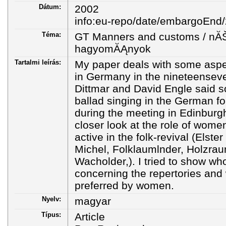
Dátum:
2002
info:eu-repo/date/embargoEnd
Téma:
GT Manners and customs / nĂŠ
hagyomĂĄnyok
Tartalmi leírás:
My paper deals with some aspec
in Germany in the nineteensev
Dittmar and David Engle said 
ballad singing in the German fo
during the meeting in Edinburgh
closer look at the role of wome
active in the folk-revival (Elster
Michel, Folklaumlnder, Holzra
Wacholder,). I tried to show w
concerning the repertories and
preferred by women.
Nyelv:
magyar
Típus:
Article