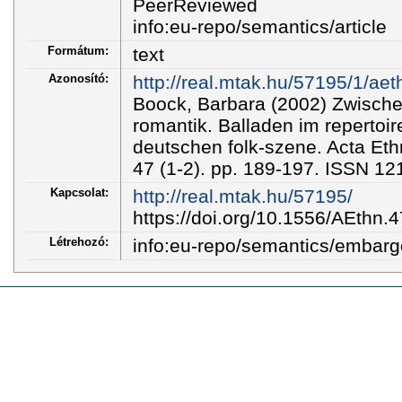
PeerReviewed
info:eu-repo/semantics/article
Formátum:
text
Azonosító:
http://real.mtak.hu/57195/1/ae
Boock, Barbara (2002) Zwisch
romantik. Balladen im repertoir
deutschen folk-szene. Acta Et
47 (1-2). pp. 189-197. ISSN 1
Kapcsolat:
http://real.mtak.hu/57195/
https://doi.org/10.1556/AEthn.
Létrehozó:
info:eu-repo/semantics/embar