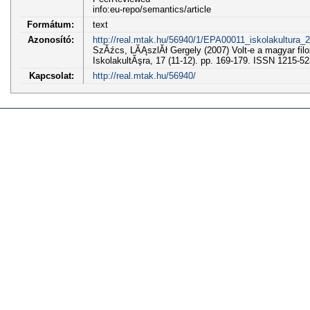
info:eu-repo/semantics/article
Formátum:
text
Azonosító:
http://real.mtak.hu/56940/1/EPA00011_iskolakultura_2
SzĂźcs, LĂĄszlĂł Gergely (2007) Volt-e a magyar fil
IskolakultĂşra, 17 (11-12). pp. 169-179. ISSN 1215-5
Kapcsolat:
http://real.mtak.hu/56940/