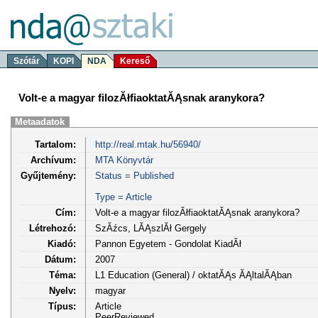
Szótár
KOPI
NDA
Kereső
Volt-e a magyar filozĂłfiaoktatĂĄsnak aranykora?
Metaadatok
Tartalom:
http://real.mtak.hu/56940/
Archívum:
MTA Könyvtár
Gyűjtemény:
Status = Published
Type = Article
Cím:
Volt-e a magyar filozĂłfiaoktatĂĄsnak aranykora?
Létrehozó:
SzĂźcs, LĂĄszlĂł Gergely
Kiadó:
Pannon Egyetem - Gondolat KiadĂł
Dátum:
2007
Téma:
L1 Education (General) / oktatĂĄs ĂĄltalĂĄban
Nyelv:
magyar
Típus:
Article
PeerReviewed