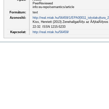
PeerReviewed
info:eu-repo/semantics/article
Formátum:
text
Azonosító:
http://real.mtak.hu/56459/1/EPA00011_iskolakultura_2
Kiss, Henriett (2013) ZenehallgatĂĄs az ĂĄltalĂĄnos 
22-32. ISSN 1215-5233
Kapcsolat:
http://real.mtak.hu/56459/