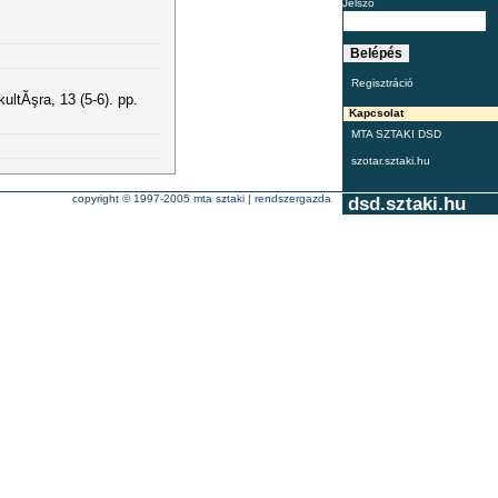
Jelszó
Regisztráció
ltĂşra, 13 (5-6). pp.
Kapcsolat
MTA SZTAKI DSD
szotar.sztaki.hu
copyright © 1997-2005
mta sztaki
|
rendszergazda
dsd.sztaki.hu