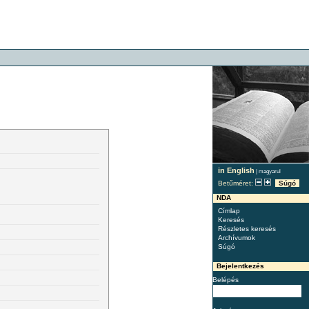
in English
|
magyarul
Betűméret:
Súgó
NDA
Címlap
Keresés
Részletes keresés
Archívumok
Súgó
Bejelentkezés
Belépés