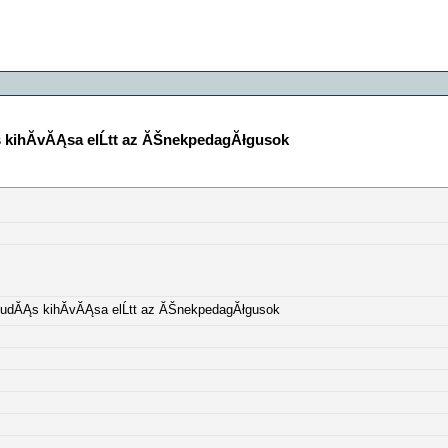
 kihĂ­vĂĄsa elĹtt az ĂŠnekpedagĂłgusok
tudĂĄs kihĂ­vĂĄsa elĹtt az ĂŠnekpedagĂłgusok