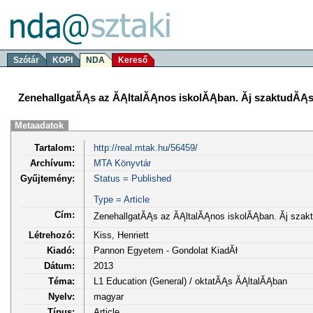
Szótár
KOPI
NDA
Kereső
ZenehallgatĂĄs az ĂĄltalĂĄnos iskolĂĄban. Ăj szaktudĂĄs
Metaadatok
Tartalom:
http://real.mtak.hu/56459/
Archívum:
MTA Könyvtár
Gyűjtemény:
Status = Published
Type = Article
Cím:
ZenehallgatĂĄs az ĂĄltalĂĄnos iskolĂĄban. Ăj szak
Létrehozó:
Kiss, Henriett
Kiadó:
Pannon Egyetem - Gondolat KiadĂł
Dátum:
2013
Téma:
L1 Education (General) / oktatĂĄs ĂĄltalĂĄban
Nyelv:
magyar
Típus:
Article