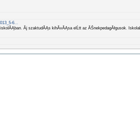
013_5-6...
iskolĂĄban. Ăj szaktudĂĄs kihĂ­vĂĄsa elĹtt az ĂŠnekpedagĂłgusok. Iskolaku