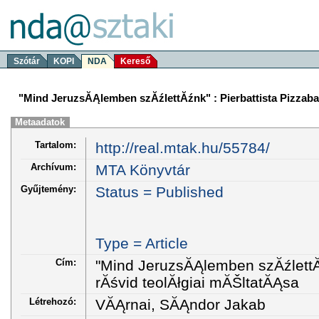
Szótár
KOPI
NDA
Kereső
"Mind JeruzsĂĄlemben szĂźlettĂźnk" : Pierbattista Pizzaba
Metaadatok
Tartalom:
http://real.mtak.hu/55784/
Archívum:
MTA Könyvtár
Gyűjtemény:
Status = Published
Type = Article
Cím:
"Mind JeruzsĂĄlemben szĂźlettĂź
rĂśvid teolĂłgiai mĂŠltatĂĄsa
Létrehozó:
VĂĄrnai, SĂĄndor Jakab