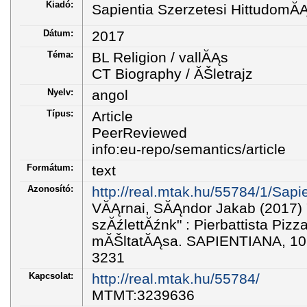
Kiadó:
Sapientia Szerzetesi HittudomĂĄn
Dátum:
2017
Téma:
BL Religion / vallĂĄs
CT Biography / ĂŠletrajz
Nyelv:
angol
Típus:
Article
PeerReviewed
info:eu-repo/semantics/article
Formátum:
text
Azonosító:
http://real.mtak.hu/55784/1/Sap
VĂĄrnai, SĂĄndor Jakab (2017)
szĂźlettĂźnk" : Pierbattista Pizza
mĂŠltatĂĄsa. SAPIENTIANA, 10 (
3231
Kapcsolat:
http://real.mtak.hu/55784/
MTMT:3239636