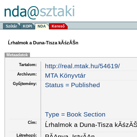
Szótár
KOPI
NDA
Kereső
Ĺrhalmok a Duna-Tisza kĂśzĂŠn
Metaadatok
Tartalom:
http://real.mtak.hu/54619/
Archívum:
MTA Könyvtár
Gyűjtemény:
Status = Published
Type = Book Section
Cím:
Ĺrhalmok a Duna-Tisza kĂśzĂ
Létrehozó:
PĂĄnya, IstvĂĄn