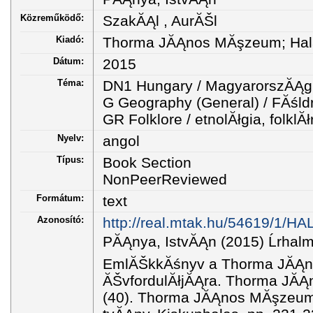
Közreműködő:
SzakĂĄl , AurĂŠl
Kiadó:
Thorma JĂĄnos MĂşzeum; Hal
Dátum:
2015
Téma:
DN1 Hungary / MagyarorszĂĄg
G Geography (General) / FĂśld
GR Folklore / etnolĂłgia, folklĂł
Nyelv:
angol
Típus:
Book Section
NonPeerReviewed
Formátum:
text
Azonosító:
http://real.mtak.hu/54619/1
PĂĄnya, IstvĂĄn (2015) Ĺrhal
EmlĂŠkkĂśnyv a Thorma JĂĄn
ĂŠvfordulĂłjĂĄra. Thorma JĂ
(40). Thorma JĂĄnos MĂşzeum