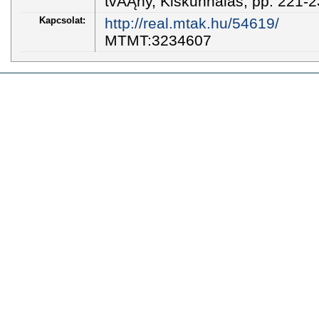
tvĂĄny, Kiskunhalas, pp. 221-
Kapcsolat:
http://real.mtak.hu/54619/
MTMT:3234607