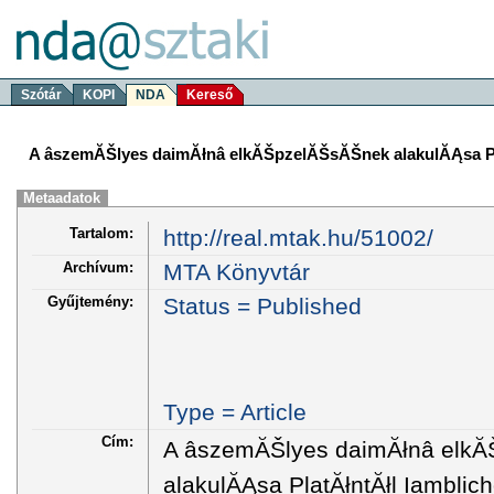
Szótár
KOPI
NDA
Kereső
A âszemĂŠlyes daimĂłnâ elkĂŠpzelĂŠsĂŠnek alakulĂĄsa Pl
Metaadatok
Tartalom:
http://real.mtak.hu/51002/
Archívum:
MTA Könyvtár
Gyűjtemény:
Status = Published
Type = Article
Cím:
A âszemĂŠlyes daimĂłnâ el
alakulĂĄsa PlatĂłntĂłl Iamblich