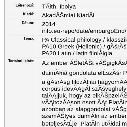
Létrehozó:
TĂłth, Ibolya
Kiadó:
AkadĂŠmiai KiadĂł
Dátum:
2014
info:eu-repo/date/embargoEnd
Téma:
PA Classical philology / klasszik
PA10 Greek (Hellenic) / gĂśrĂśg
PA20 Latin / latin filolĂłgia
Tartalmi leírás:
Az ember ĂŠletĂŠt vĂŠgigkĂ­sĂ
daimĂłnâ gondolata elĹszĂśr 
a gĂśrĂśg filozĂłfiai hagyomĂĄ
corpus idevĂĄgĂł szĂśveghely
talĂĄljuk, hogy az elkĂŠpzelĂ
vĂĄltozĂĄson esett ĂĄt PlatĂłn 
azonban az alapgondolat vĂŠg
szemĂŠlyes daimĂłn az ember
beteljesĂ­tĹje. PlatĂłn utĂłda