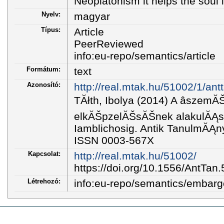
Neoplatonism it helps the soul i
Nyelv:
magyar
Típus:
Article
PeerReviewed
info:eu-repo/semantics/article
Formátum:
text
Azonosító:
http://real.mtak.hu/51002/1/ant
TĂłth, Ibolya (2014) A âszemĂŠ
elkĂŠpzelĂŠsĂŠnek alakulĂĄsa
Iamblichosig. Antik TanulmĂĄny
ISSN 0003-567X
Kapcsolat:
http://real.mtak.hu/51002/
https://doi.org/10.1556/AntTan
Létrehozó:
info:eu-repo/semantics/embar