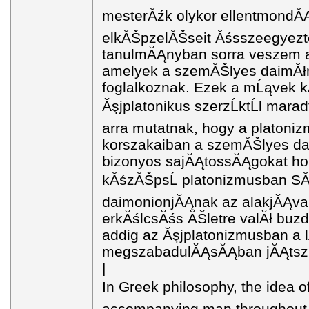
mesterĂźk olykor ellentmondĂĄ
elkĂŠpzelĂŠseit Ăśsszeegyezt
tanulmĂĄnyban sorra veszem a
amelyek a szemĂŠlyes daimĂł
foglalkoznak. Ezek a mĹąvek 
Ăşjplatonikus szerzĹktĹl mar
arra mutatnak, hogy a platoni
korszakaiban a szemĂŠlyes d
bizonyos sajĂĄtossĂĄgokat ho
kĂśzĂŠpsĹ platonizmusban SĂ
daimonionjĂĄnak az alakjĂĄva
erkĂślcsĂśs ĂŠletre valĂł buzd
addig az Ăşjplatonizmusban a 
megszabadulĂĄsĂĄban jĂĄtszi
|
In Greek philosophy, the idea of
accompanying man throughout his