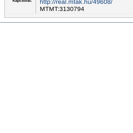
Kapcsolat:
http://real.mtak.hu/49608/
MTMT:3130794