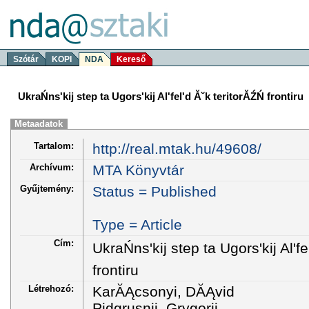
Szótár
KOPI
NDA
Kereső
UkraŃns'kij step ta Ugors'kij Al'fel'd Ă˘k teritorĂŹŃ frontiru
Metaadatok
Tartalom:
http://real.mtak.hu/49608/
Archívum:
MTA Könyvtár
Gyűjtemény:
Status = Published
Type = Article
Cím:
UkraŃns'kij step ta Ugors'kij Al'fe
frontiru
Létrehozó:
KarĂĄcsonyi, DĂĄvid
Pidgrusnij, Grygorii