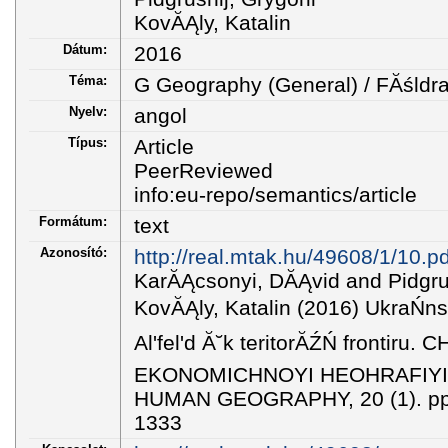
KovĂĄly, Katalin
Dátum:
2016
Téma:
G Geography (General) / FĂśldr
Nyelv:
angol
Típus:
Article
PeerReviewed
info:eu-repo/semantics/article
Formátum:
text
Azonosító:
http://real.mtak.hu/49608/1/10.pd
KarĂĄcsonyi, DĂĄvid and Pidgrus
KovĂĄly, Katalin (2016) UkraŃns'k
Al'fel'd Ă˘k teritorĂŹŃ fronti
EKONOMICHNOYI HEOHRAFIYI 
HUMAN GEOGRAPHY, 20 (1). pp.
1333