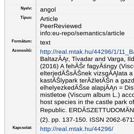
Nyelv:
angol
Típus:
Article
PeerReviewed
info:eu-repo/semantics/article
Formátum:
text
Azonosító:
http://real.mtak.hu/44296/1/11_B
BaltazĂĄr, Tivadar and Varga, Ild
(2016) A fehĂŠr fagyĂśngy (Vis
elterjedĂŠsĂŠnek vizsgĂĄlata a
kastĂŠlypark terĂźletĂŠn a gazd
elhelyezkedĂŠse alapjĂĄn = Dist
mistletoe (Viscum album L.) accor
host species in the castle park 
Republic. ERDĂSZETTUDOMĂN
(2). pp. 137-150. ISSN 2062-671
Kapcsolat:
http://real.mtak.hu/44296/