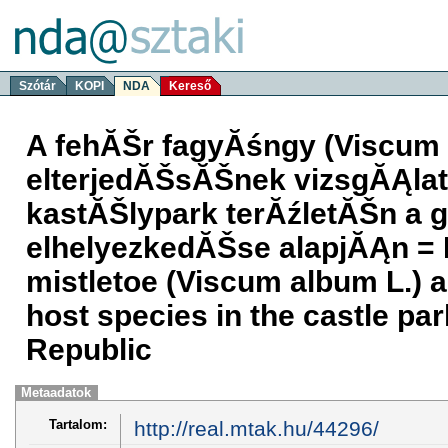
Szótár
KOPI
NDA
Kereső
A fehĂŠr fagyĂśngy (Viscum 
elterjedĂŠsĂŠnek vizsgĂĄlat
kastĂŠlypark terĂźletĂŠn a 
elhelyezkedĂŠse alapjĂĄn = D
mistletoe (Viscum album L.) a
host species in the castle pa
Republic
Metaadatok
Tartalom:
http://real.mtak.hu/44296/