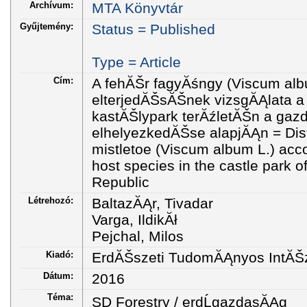
Archívum:
MTA Könyvtár
Gyűjtemény:
Status = Published
Type = Article
Cím:
A fehĂŠr fagyĂśngy (Viscum alb
elterjedĂŠsĂŠnek vizsgĂĄlata a
kastĂŠlypark terĂźletĂŠn a gazd
elhelyezkedĂŠse alapjĂĄn = Dist
mistletoe (Viscum album L.) accor
host species in the castle park 
Republic
Létrehozó:
BaltazĂĄr, Tivadar
Varga, IldikĂł
Pejchal, Milos
Kiadó:
ErdĂŠszeti TudomĂĄnyos IntĂŠ
Dátum:
2016
Téma:
SD Forestry / erdĹgazdasĂĄg