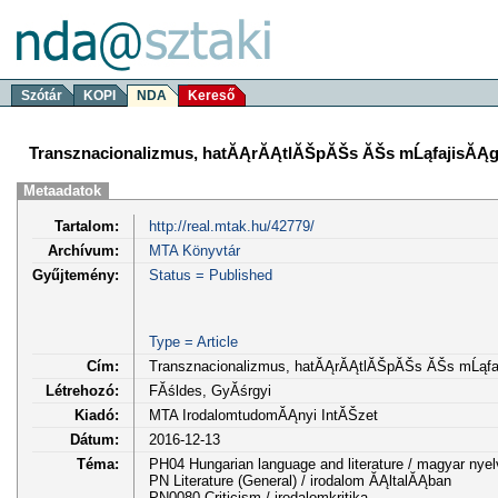
Szótár
KOPI
NDA
Kereső
Transznacionalizmus, hatĂĄrĂĄtlĂŠpĂŠs ĂŠs mĹąfajisĂĄg 
Metaadatok
Tartalom:
http://real.mtak.hu/42779/
Archívum:
MTA Könyvtár
Gyűjtemény:
Status = Published
Type = Article
Cím:
Transznacionalizmus, hatĂĄrĂĄtlĂŠpĂŠs ĂŠs mĹąfaj
Létrehozó:
FĂśldes, GyĂśrgyi
Kiadó:
MTA IrodalomtudomĂĄnyi IntĂŠzet
Dátum:
2016-12-13
Téma:
PH04 Hungarian language and literature / magyar nye
PN Literature (General) / irodalom ĂĄltalĂĄban
PN0080 Criticism / irodalomkritika