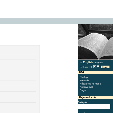
in English
|
magyarul
Betűméret:
Súgó
NDA
Címlap
Keresés
Részletes keresés
Archívumok
Súgó
Bejelentkezés
Belépés