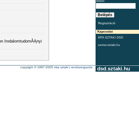
Jelszó
Regisztráció
Kapcsolat
MTA SZTAKI DSD
kon IrodalomtudomĂĄnyi
szotar.sztaki.hu
copyright © 1997-2005
mta sztaki
|
rendszergazda
dsd.sztaki.hu