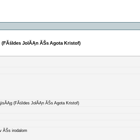
(FĂśldes JolĂĄn ĂŠs Agota Kristof)
isĂĄg (FĂśldes JolĂĄn ĂŠs Agota Kristof)
lv ĂŠs irodalom