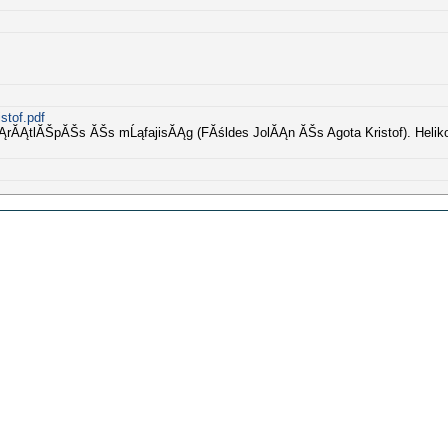
stof.pdf
ĂĄrĂĄtlĂŠpĂŠs ĂŠs mĹąfajisĂĄg (FĂśldes JolĂĄn ĂŠs Agota Kristof). Heli