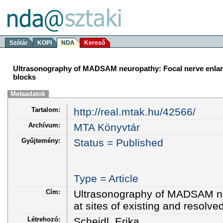
Szótár
KOPI
NDA
Kereső
Ultrasonography of MADSAM neuropathy: Focal nerve enlarge
blocks
Metaadatok
Tartalom:
http://real.mtak.hu/42566/
Archívum:
MTA Könyvtár
Gyűjtemény:
Status = Published
Type = Article
Cím:
Ultrasonography of MADSAM ne
at sites of existing and resolv
Létrehozó:
Scheidl, Erika