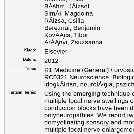
BĂśhm, JĂłzsef
SimĂł, Magdolna
RĂłzsa, Csilla
Bereznai, Benjamin
KovĂĄcs, Tibor
ArĂĄnyi, Zsuzsanna
Kiadó:
Elsevier
Dátum:
2012
Téma:
R1 Medicine (General) / orvo
RC0321 Neuroscience. Biologica
idegkĂłrtan, neurolĂłgia, pszich
Tartalmi leírás:
Using the emerging technique o
multiple focal nerve swellings c
conduction blocks have been d
polyneuropathies. We report tw
demyelinating sensory and moto
multiple focal nerve enlargeme