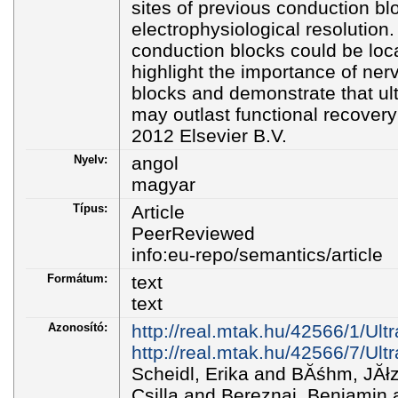
sites of previous conduction blo
electrophysiological resolution
conduction blocks could be loc
highlight the importance of ner
blocks and demonstrate that u
may outlast functional recover
2012 Elsevier B.V.
Nyelv:
angol
magyar
Típus:
Article
PeerReviewed
info:eu-repo/semantics/article
Formátum:
text
text
Azonosító:
http://real.mtak.hu/42566/1/U
http://real.mtak.hu/42566/7
Scheidl, Erika and BĂśhm, JĂł
Csilla and Bereznai, Benjamin