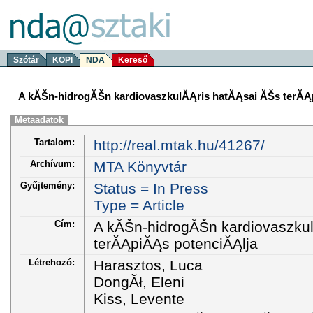
Szótár
KOPI
NDA
Kereső
A kĂŠn-hidrogĂŠn kardiovaszkulĂĄris hatĂĄsai ĂŠs terĂĄ
Metaadatok
Tartalom:
http://real.mtak.hu/41267/
Archívum:
MTA Könyvtár
Gyűjtemény:
Status = In Press
Type = Article
Cím:
A kĂŠn-hidrogĂŠn kardiovaszkul
terĂĄpiĂĄs potenciĂĄlja
Létrehozó:
Harasztos, Luca
DongĂł, Eleni
Kiss, Levente