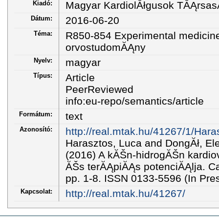
Kiadó:
Magyar KardiolĂłgusok TĂĄrsa
Dátum:
2016-06-20
Téma:
R850-854 Experimental medicine 
orvostudomĂĄny
Nyelv:
magyar
Típus:
Article
PeerReviewed
info:eu-repo/semantics/article
Formátum:
text
Azonosító:
http://real.mtak.hu/41267/1/Har
Harasztos, Luca and DongĂł, Ele
(2016) A kĂŠn-hidrogĂŠn kardio
ĂŠs terĂĄpiĂĄs potenciĂĄlja. Ca
pp. 1-8. ISSN 0133-5596 (In Pre
Kapcsolat:
http://real.mtak.hu/41267/