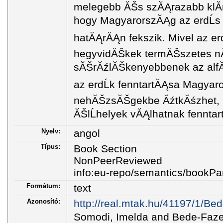
melegebb ĂŠs szĂĄrazabb klĂ
hogy MagyarorszĂĄg az erdĹs
hatĂĄrĂĄn fekszik. Mivel az erdĹ
hegyvidĂŠkek termĂŠszetes n
sĂŠrĂźlĂŠkenyebbenek az alfĂ
az erdĹk fenntartĂĄsa Magya
nehĂŠzsĂŠgekbe ĂźtkĂśzhet, il
ĂŠlĹhelyek vĂĄlhatnak fenntar
Nyelv:
angol
Típus:
Book Section
NonPeerReviewed
info:eu-repo/semantics/bookPa
Formátum:
text
Azonosító:
http://real.mtak.hu/41197/1/B
Somodi, Imelda and Bede-Fazek