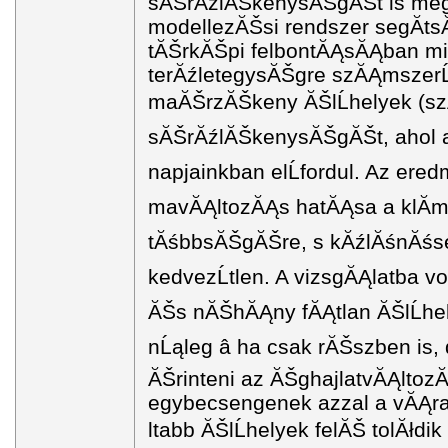
sĂŠrĂźlĂŠkenysĂŠgĂŠt is meg
modellezĂŠsi rendszer segĂ­
tĂŠrkĂŠpi felbontĂĄsĂĄban mi
terĂźletegysĂŠgre szĂĄmszerĹą
maĂŠrzĂŠkeny ĂŠlĹhelyek (szĂ
sĂŠrĂźlĂŠkenysĂŠgĂŠt, ahol az
napjainkban elĹfordul. Az ere
mavĂĄltozĂĄs hatĂĄsa a klĂ­m
tĂśbbsĂŠgĂŠre, s kĂźlĂśnĂśse
kedvezĹtlen. A vizsgĂĄlatba vo
ĂŠs nĂŠhĂĄny fĂĄtlan ĂŠlĹhel
nĹąleg â ha csak rĂŠszben is, 
ĂŠrinteni az ĂŠghajlatvĂĄlto
egybecsengenek azzal a vĂĄra
ltabb ĂŠlĹhelyek felĂŠ tolĂłdik