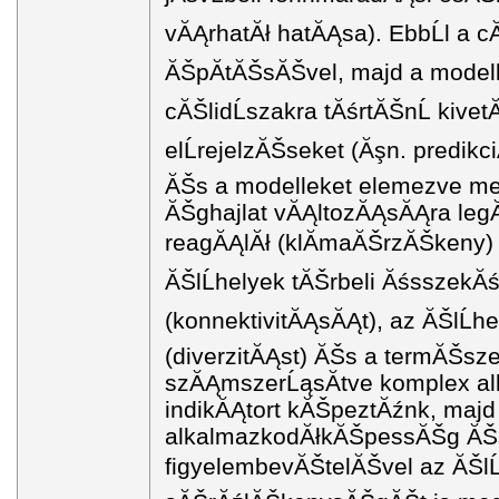
vĂĄrhatĂł hatĂĄsa). EbbĹl a cĂ
ĂŠpĂ­tĂŠsĂŠvel, majd a modelle
cĂŠlidĹszakra tĂśrtĂŠnĹ kivet
elĹrejelzĂŠseket (Ăşn. predikc
ĂŠs a modelleket elemezve me
ĂŠghajlat vĂĄltozĂĄsĂĄra le
reagĂĄlĂł (klĂ­maĂŠrzĂŠkeny) 
ĂŠlĹhelyek tĂŠrbeli ĂśsszekĂ
(konnektivitĂĄsĂĄt), az ĂŠlĹh
(diverzitĂĄst) ĂŠs a termĂŠsz
szĂĄmszerĹąsĂ­tve komplex a
indikĂĄtort kĂŠpeztĂźnk, majd
alkalmazkodĂłkĂŠpessĂŠg ĂŠs
figyelembevĂŠtelĂŠvel az ĂŠlĹ