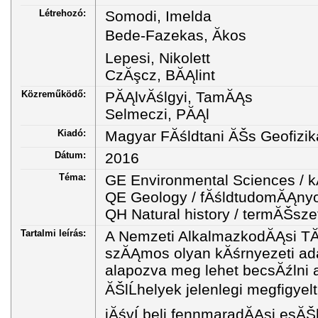
Létrehozó:
Somodi, Imelda
Bede-Fazekas, Ăkos
Lepesi, Nikolett
CzĂşcz, BĂĄlint
Közreműködő:
PĂĄlvĂślgyi, TamĂĄs
Selmeczi, PĂĄl
Kiadó:
Magyar FĂśldtani ĂŠs Geofizik
Dátum:
2016
Téma:
GE Environmental Sciences / 
QE Geology / fĂśldtudomĂĄny
QH Natural history / termĂŠsze
Tartalmi leírás:
A Nemzeti AlkalmazkodĂĄsi TĂ
szĂĄmos olyan kĂśrnyezeti ada
alapozva meg lehet becsĂźlni 
ĂŠlĹhelyek jelenlegi megfigyel
jĂśvĹbeli fennmaradĂĄsi esĂŠ