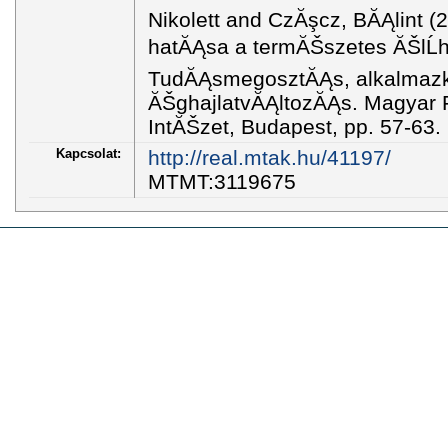
Nikolett and CzĂşcz, BĂĄlint (
hatĂĄsa a termĂŠszetes ĂŠlĹhe
TudĂĄsmegosztĂĄs, alkalmaz
ĂŠghajlatvĂĄltozĂĄs. Magyar F
IntĂŠzet, Budapest, pp. 57-63
Kapcsolat:
http://real.mtak.hu/41197/
MTMT:3119675