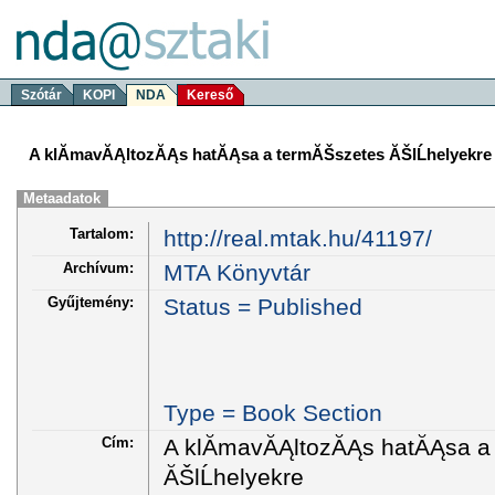
Szótár
KOPI
NDA
Kereső
A klĂ­mavĂĄltozĂĄs hatĂĄsa a termĂŠszetes ĂŠlĹhelyekre
Metaadatok
Tartalom:
http://real.mtak.hu/41197/
Archívum:
MTA Könyvtár
Gyűjtemény:
Status = Published
Type = Book Section
Cím:
A klĂ­mavĂĄltozĂĄs hatĂĄsa a
ĂŠlĹhelyekre