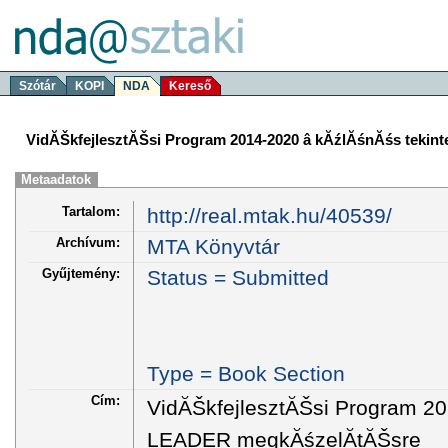
Szótár
KOPI
NDA
Kereső
VidĂŠkfejlesztĂŠsi Program 2014-2020 â kĂźlĂśnĂśs tekin
Metaadatok
Tartalom:
http://real.mtak.hu/40539/
Archívum:
MTA Könyvtár
Gyűjtemény:
Status = Submitted
Type = Book Section
Cím:
VidĂŠkfejlesztĂŠsi Program 201
LEADER megkĂśzelĂ­tĂŠsre