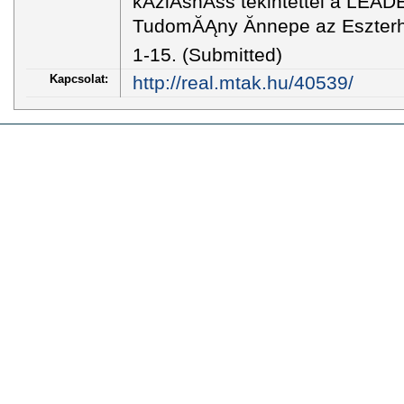
kĂźlĂśnĂśs tekintettel a LEAD
TudomĂĄny Ănnepe az Eszterh
1-15. (Submitted)
Kapcsolat:
http://real.mtak.hu/40539/