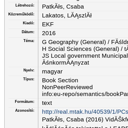
Létrehozó:
PatkĂłs, Csaba
Közreműködő:
Lakatos, LĂĄszlĂł
Kiadó:
EKF
Dátum:
2016
Téma:
G Geography (General) / FĂśld
H Social Sciences (General) 
JS Local government Municipal 
ĂśnkormĂĄnyzat
Nyelv:
magyar
Típus:
Book Section
NonPeerReviewed
info:eu-repo/semantics/bookPar
Formátum:
text
Azonosító:
http://real.mtak.hu/40539/1/
PatkĂłs, Csaba (2016) VidĂŠkfe