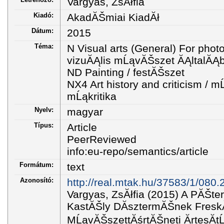
Vargyas, ZsĂłfia
Kiadó:
AkadĂŠmiai KiadĂł
Dátum:
2015
Téma:
N Visual arts (General) For phot
vizuĂĄlis mĹąvĂŠszet ĂĄltalĂĄ
ND Painting / festĂŠszet
NX4 Art history and criticism / 
mĹąkritika
Nyelv:
magyar
Típus:
Article
PeerReviewed
info:eu-repo/semantics/article
Formátum:
text
Azonosító:
http://real.mtak.hu/37583/1/080.
Vargyas, ZsĂłfia (2015) A PĂŠte
KastĂŠly DĂ­sztermĂŠnek FreskĂ
MĹąvĂŠszettĂśrtĂŠneti ĂrtesĂ­tĹ