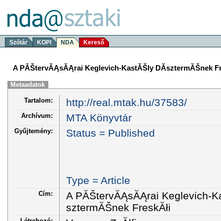
Szótár
KOPI
NDA
Kereső
A PĂŠtervĂĄsĂĄrai Keglevich-KastĂŠly DĂ­sztermĂŠnek Fr
Metaadatok
Tartalom:
http://real.mtak.hu/37583/
Archívum:
MTA Könyvtár
Gyűjtemény:
Status = Published
Type = Article
Cím:
A PĂŠtervĂĄsĂĄrai Keglevich-K
sztermĂŠnek FreskĂłi
Létrehozó: