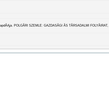
sapdĂĄja. POLGĂRI SZEMLE: GAZDASĂGI ĂS TĂRSADALMI FOLYĂIRAT, 3 