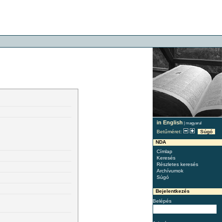
in English
|
magyarul
Betűméret:
Súgó
NDA
Címlap
Keresés
Részletes keresés
Archívumok
Súgó
Bejelentkezés
Belépés