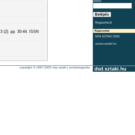
Jelszó
Regisztráció
Kapcsolat
(2). pp. 30-44. ISSN
MTA SZTAKI DSD
szotar.sztaki.hu
copyright © 1997-2005
mta sztaki
|
rendszergazda
dsd.sztaki.hu