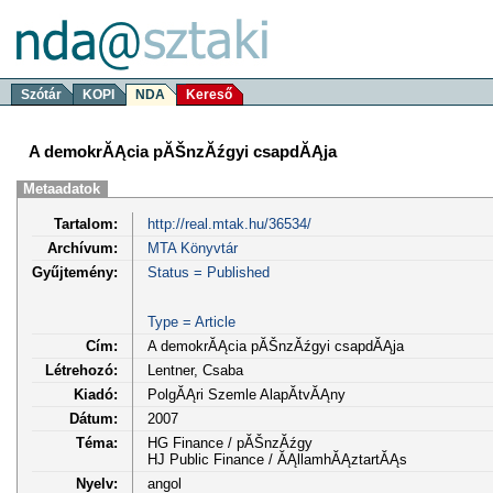
Szótár
KOPI
NDA
Kereső
A demokrĂĄcia pĂŠnzĂźgyi csapdĂĄja
Metaadatok
Tartalom:
http://real.mtak.hu/36534/
Archívum:
MTA Könyvtár
Gyűjtemény:
Status = Published
Type = Article
Cím:
A demokrĂĄcia pĂŠnzĂźgyi csapdĂĄja
Létrehozó:
Lentner, Csaba
Kiadó:
PolgĂĄri Szemle AlapĂ­tvĂĄny
Dátum:
2007
Téma:
HG Finance / pĂŠnzĂźgy
HJ Public Finance / ĂĄllamhĂĄztartĂĄs
Nyelv:
angol