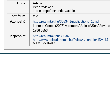
Típus:
Article
PeerReviewed
info:eu-repo/semantics/article
Formátum:
text
Azonosító:
http://real.mtak.hu/36534/1/publications_16.pdf
Lentner, Csaba (2007) A demokrĂĄcia pĂŠnzĂźgyi c
1786-6553
Kapcsolat:
http://real.mtak.hu/36534/
http://www.polgariszemle.hu/?view=v_article&ID=167
MTMT:2716917