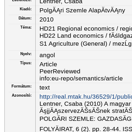
Lentner, Csaba
Kiadó:
PolgĂĄri Szemle AlapĂ­tvĂĄny
Dátum:
2010
Téma:
HD21 Regional economics / reg
HD22 Land economics / fĂśldg
S1 Agriculture (General) / mezĹ
Nyelv:
angol
Típus:
Article
PeerReviewed
info:eu-repo/semantics/article
Formátum:
text
Azonosító:
http://real.mtak.hu/36529/1/publ
Lentner, Csaba (2010) A magyar
ĂşjjĂĄszervezĂŠsĂŠnek stratĂŠ
POLGĂRI SZEMLE: GAZDASĂGI
FOLYĂIRAT, 6 (2). pp. 28-44. I