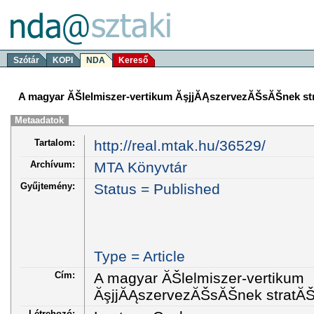
Szótár
KOPI
NDA
Kereső
A magyar ĂŠlelmiszer-vertikum ĂşjjĂĄszervezĂŠsĂŠnek st
Metaadatok
Tartalom:
http://real.mtak.hu/36529/
Archívum:
MTA Könyvtár
Gyűjtemény:
Status = Published
Type = Article
Cím:
A magyar ĂŠlelmiszer-vertikum
ĂşjjĂĄszervezĂŠsĂŠnek stratĂŠ
Létrehozó: