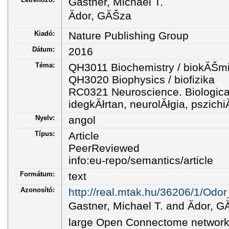
Gastner, Michael T.
Ădor, GĂŠza
Kiadó:
Nature Publishing Group
Dátum:
2016
Téma:
QH3011 Biochemistry / biokĂŠm
QH3020 Biophysics / biofizika
RC0321 Neuroscience. Biological
idegkĂłrtan, neurolĂłgia, pszichi
Nyelv:
angol
Típus:
Article
PeerReviewed
info:eu-repo/semantics/article
Formátum:
text
Azonosító:
http://real.mtak.hu/36206/1/Odo
Gastner, Michael T. and Ădor, G
large Open Connectome networks