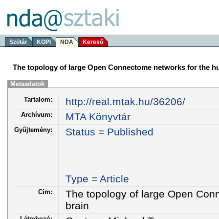
Szótár
KOPI
NDA
Kereső
The topology of large Open Connectome networks for the h
Metaadatok
Tartalom:
http://real.mtak.hu/36206/
Archívum:
MTA Könyvtár
Gyűjtemény:
Status = Published
Type = Article
Cím:
The topology of large Open Con
brain
Létrehozó: