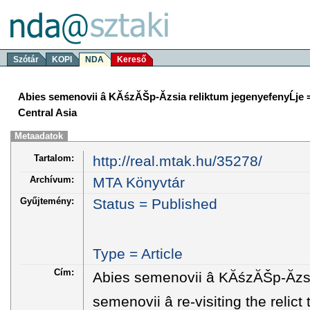
Szótár
KOPI
NDA
Kereső
Abies semenovii â KĂśzĂŠp-Ăzsia reliktum jegenyefenyĹje = Ab
Central Asia
Metaadatok
Tartalom:
http://real.mtak.hu/35278/
Archívum:
MTA Könyvtár
Gyűjtemény:
Status = Published
Type = Article
Cím:
Abies semenovii â KĂśzĂŠp-Ăzs
semenovii â re-visiting the relict 