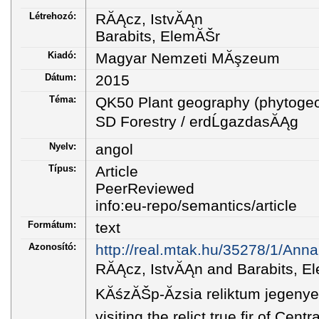
Létrehozó:
RĂĄcz, IstvĂĄn
Barabits, ElemĂŠr
Kiadó:
Magyar Nemzeti MĂşzeum
Dátum:
2015
Téma:
QK50 Plant geography (phytogeo
SD Forestry / erdĹgazdasĂĄg
Nyelv:
angol
Típus:
Article
PeerReviewed
info:eu-repo/semantics/article
Formátum:
text
Azonosító:
http://real.mtak.hu/35278/1/A
RĂĄcz, IstvĂĄn and Barabits, El
KĂśzĂŠp-Ăzsia reliktum jegenyefe
visiting the relict true fir of C