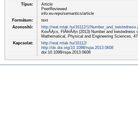
Típus:
Article
PeerReviewed
info:eu-repo/semantics/article
Formátum:
text
Azonosító:
http://real.mtak.hu/16112/1/Number_and_twistedness.
KovĂĄcs, FlĂłriĂĄn (2013) Number and twistedness of
Mathematical, Physical and Engineering Sciences, 47
Kapcsolat:
http://real.mtak.hu/16112/
http://dx.doi.org/10.1098/rspa.2013.0608
doi:10.1098/rspa.2013.0608