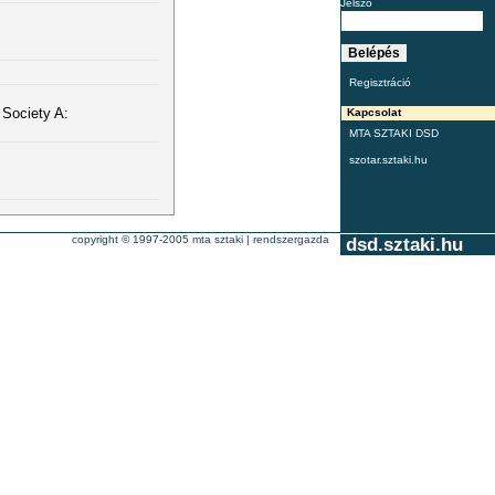
Jelszó
Regisztráció
 Society A:
Kapcsolat
MTA SZTAKI DSD
szotar.sztaki.hu
copyright © 1997-2005
mta sztaki
|
rendszergazda
dsd.sztaki.hu