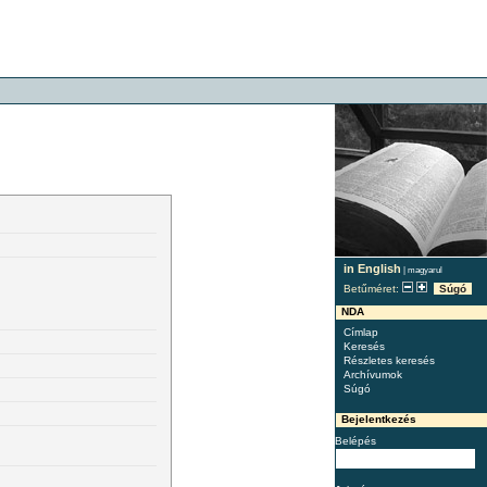
in English
|
magyarul
Betűméret:
Súgó
NDA
Címlap
Keresés
Részletes keresés
Archívumok
Súgó
Bejelentkezés
Belépés