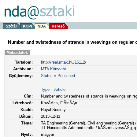
Szótár
KOPI
NDA
Kereső
Number and twistedness of strands in weavings on regular 
Metaadatok
Tartalom:
http://real.mtak.hu/16112/
Archívum:
MTA Könyvtár
Gyűjtemény:
Status = Published
Type = Article
Cím:
Number and twistedness of strands in weavings on re
Létrehozó:
KovĂĄcs, FlĂłriĂĄn
Kiadó:
Royal Society
Dátum:
2013-12-11
Téma:
TA Engineering (General). Civil engineering (Genera
TT Handicrafts Arts and crafts / kĂŠzmĹąvessĂŠg, 
Nyelv:
magyar