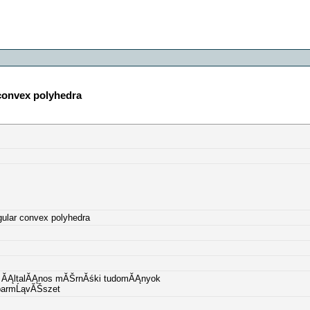
convex polyhedra
gular convex polyhedra
l) / ĂĄltalĂĄnos mĂŠrnĂśki tudomĂĄnyok
iparmĹąvĂŠszet