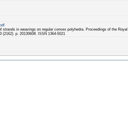
pdf
 strands in weavings on regular convex polyhedra. Proceedings of the Royal
0 (2162). p. 20130608. ISSN 1364-5021