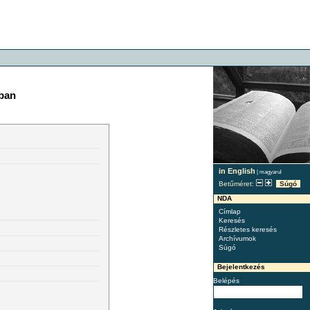
ban
in English
|
magyarul
Betűméret:
Súgó
NDA
Címlap
Keresés
Részletes keresés
Archívumok
Súgó
Bejelentkezés
Belépés