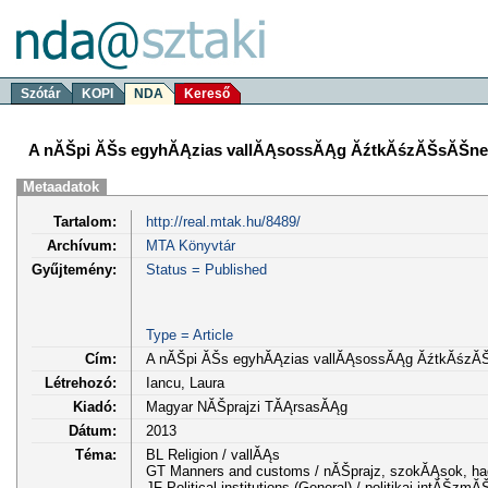
Szótár
KOPI
NDA
Kereső
A nĂŠpi ĂŠs egyhĂĄzias vallĂĄsossĂĄg ĂźtkĂśzĂŠsĂŠnek 
Metaadatok
Tartalom:
http://real.mtak.hu/8489/
Archívum:
MTA Könyvtár
Gyűjtemény:
Status = Published
Type = Article
Cím:
A nĂŠpi ĂŠs egyhĂĄzias vallĂĄsossĂĄg ĂźtkĂśzĂŠs
Létrehozó:
Iancu, Laura
Kiadó:
Magyar NĂŠprajzi TĂĄrsasĂĄg
Dátum:
2013
Téma:
BL Religion / vallĂĄs
GT Manners and customs / nĂŠprajz, szokĂĄsok, 
JF Political institutions (General) / politikai intĂ