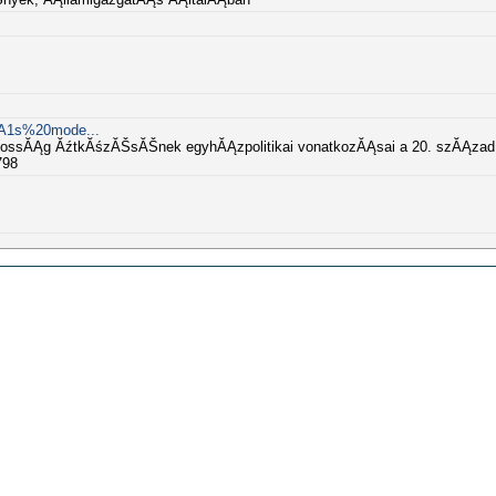
%A1s%20mode...
ĄsossĂĄg ĂźtkĂśzĂŠsĂŠnek egyhĂĄzpolitikai vonatkozĂĄsai a 20. szĂĄzad 
798