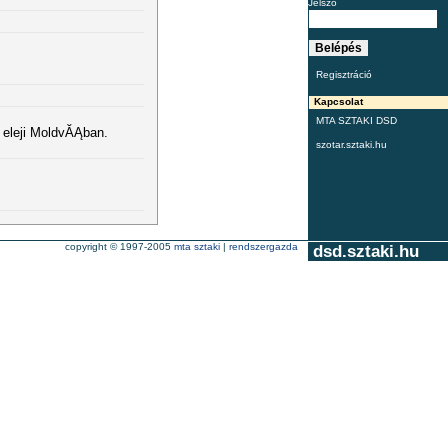
Jelszó
Regisztráció
Kapcsolat
MTA SZTAKI DSD
eleji MoldvĂĄban.
szotar.sztaki.hu
copyright © 1997-2005
mta sztaki
|
rendszergazda
dsd.sztaki.hu