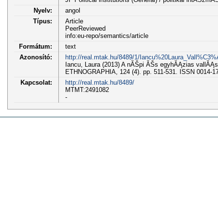
Nyelv:
angol
Típus:
Article
PeerReviewed
info:eu-repo/semantics/article
Formátum:
text
Azonosító:
http://real.mtak.hu/8489/1/Iancu%20Laura_Vall%C3
Iancu, Laura (2013) A nĂŠpi ĂŠs egyhĂĄzias vallĂ
ETHNOGRAPHIA, 124 (4). pp. 511-531. ISSN 0014-1
Kapcsolat:
http://real.mtak.hu/8489/
MTMT:2491082
-