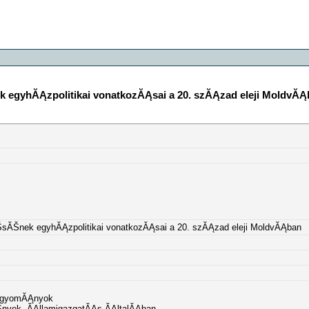
egyhĂĄzpolitikai vonatkozĂĄsai a 20. szĂĄzad eleji MoldvĂĄ
ĂŠnek egyhĂĄzpolitikai vonatkozĂĄsai a 20. szĂĄzad eleji MoldvĂĄban
hagyomĂĄnyok
ŠzmĂŠnyek, ĂĄllamigazgatĂĄs ĂĄltalĂĄban