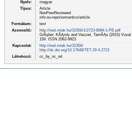
Nyelv:
magyar
Típus:
Article
NonPeerReviewed
info:eu-repo/semantics/article
Formátum:
text
Azonosító:
http://real.mtak.hu/32356/1/2723-8084-1-PB.pdf
GrĂşber, KĂĄroly and Vaszari, TamĂĄs (2015) Vusal 
159. ISSN 2062-9923
Kapcsolat:
http://real.mtak.hu/32356/
http://dx.doi.org/10.17649/TET.29.4.2723
Létrehozó:
cc_by_nc_nd