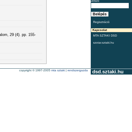
Jelszó
Regisztráció
Kapcsolat
om, 29 (4). pp. 155-
MTA SZTAKI DSD
szotar.sztaki.hu
copyright © 1997-2005
mta sztaki
|
rendszergazda
dsd.sztaki.hu