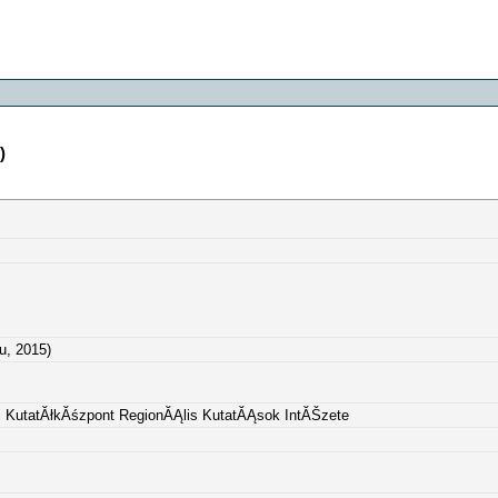
)
u, 2015)
utatĂłkĂśzpont RegionĂĄlis KutatĂĄsok IntĂŠzete