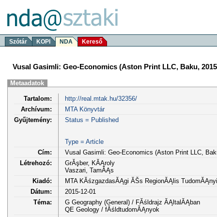
Szótár
KOPI
NDA
Kereső
Vusal Gasimli: Geo-Economics (Aston Print LLC, Baku, 2015
Metaadatok
Tartalom:
http://real.mtak.hu/32356/
Archívum:
MTA Könyvtár
Gyűjtemény:
Status = Published
Type = Article
Cím:
Vusal Gasimli: Geo-Economics (Aston Print LLC, Bak
Létrehozó:
GrĂşber, KĂĄroly
Vaszari, TamĂĄs
Kiadó:
MTA KĂśzgazdasĂĄgi ĂŠs RegionĂĄlis TudomĂĄnyi K
Dátum:
2015-12-01
Téma:
G Geography (General) / FĂśldrajz ĂĄltalĂĄban
QE Geology / fĂśldtudomĂĄnyok