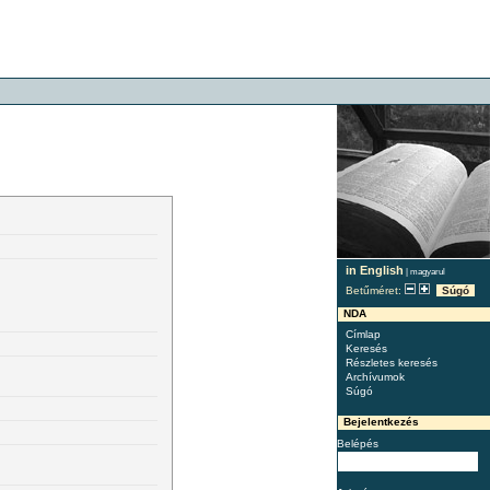
in English
|
magyarul
Betűméret:
Súgó
NDA
Címlap
Keresés
Részletes keresés
Archívumok
Súgó
Bejelentkezés
Belépés