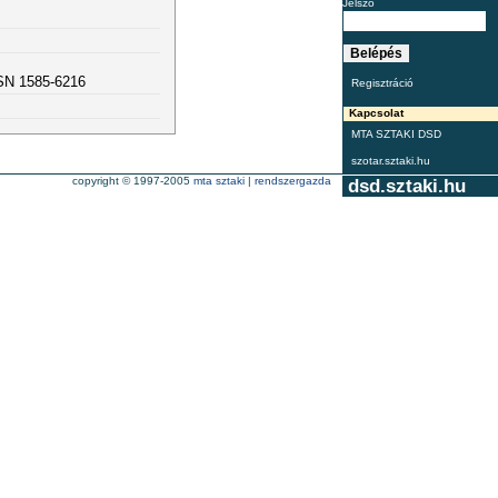
Jelszó
SSN 1585-6216
Regisztráció
Kapcsolat
MTA SZTAKI DSD
szotar.sztaki.hu
copyright © 1997-2005
mta sztaki
|
rendszergazda
dsd.sztaki.hu