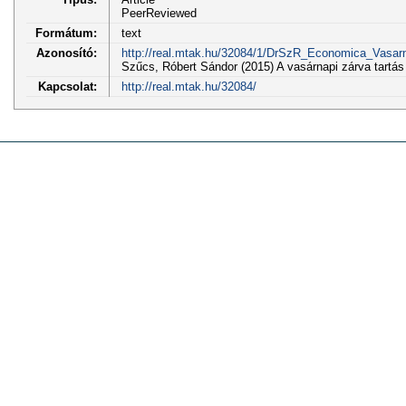
PeerReviewed
Formátum:
text
Azonosító:
http://real.mtak.hu/32084/1/DrSzR_Economica_Vasarn
Szűcs, Róbert Sándor (2015) A vasárnapi zárva tar
Kapcsolat:
http://real.mtak.hu/32084/