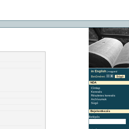
in English
|
magyarul
Betűméret:
Súgó
NDA
Címlap
Keresés
Részletes keresés
Archívumok
Súgó
Bejelentkezés
Belépés