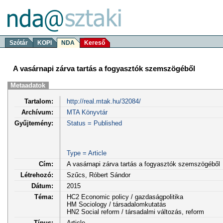
Szótár
KOPI
NDA
Kereső
A vasárnapi zárva tartás a fogyasztók szemszögéből
Metaadatok
Tartalom:
http://real.mtak.hu/32084/
Archívum:
MTA Könyvtár
Gyűjtemény:
Status = Published
Type = Article
Cím:
A vasárnapi zárva tartás a fogyasztók szemszögéből
Létrehozó:
Szűcs, Róbert Sándor
Dátum:
2015
Téma:
HC2 Economic policy / gazdaságpolitika
HM Sociology / társadalomkutatás
HN2 Social reform / társadalmi változás, reform
Típus:
Article