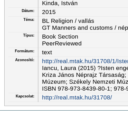
Kinda, István
Dátum:
2015
Téma:
BL Religion / vallás
GT Manners and customs / nép
Típus:
Book Section
PeerReviewed
Formátum:
text
Azonosító:
http://real.mtak.hu/31708/1/I
Iancu, Laura (2015) ?Isten eng
Kriza János Néprajz Társaság; 
Múzeum; Székely Nemzeti Múze
ISBN 978-973-8439-80-1; 978-
Kapcsolat:
http://real.mtak.hu/31708/