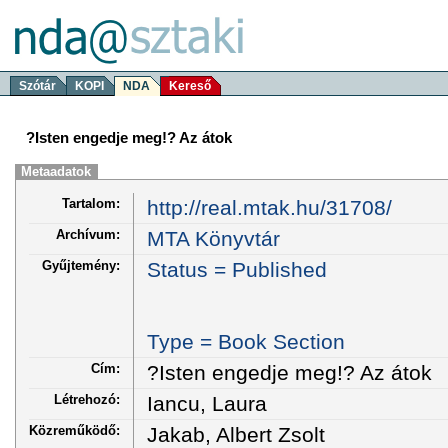
Szótár
KOPI
NDA
Kereső
?Isten engedje meg!? Az átok
Metaadatok
Tartalom:
http://real.mtak.hu/31708/
Archívum:
MTA Könyvtár
Gyűjtemény:
Status = Published
Type = Book Section
Cím:
?Isten engedje meg!? Az átok
Létrehozó:
Iancu, Laura
Közreműködő:
Jakab, Albert Zsolt