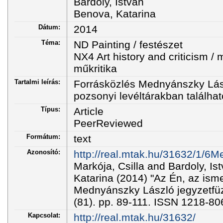
Bardoly, István
Benova, Katarina
Dátum:
2014
Téma:
ND Painting / festészet
NX4 Art history and criticism /
műkritika
Tartalmi leírás:
Forrásközlés Mednyánszky Lász
pozsonyi levéltárakban találhat
Típus:
Article
PeerReviewed
Formátum:
text
Azonosító:
http://real.mtak.hu/31632/1/6M
Markója, Csilla and Bardoly, I
Katarina (2014) "Az Én, az isme
Mednyánszky László jegyzetfüz
(81). pp. 89-111. ISSN 1218-80
Kapcsolat:
http://real.mtak.hu/31632/