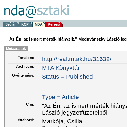
Szótár
KOPI
NDA
Kereső
"Az Én, az ismert mérték hiányzik." Mednyánszky László jeg
Metaadatok
Tartalom:
http://real.mtak.hu/31632/
Archívum:
MTA Könyvtár
Gyűjtemény:
Status = Published
Type = Article
Cím:
"Az Én, az ismert mérték hián
László jegyzetfüzeteiből
Létrehozó:
Markója, Csilla