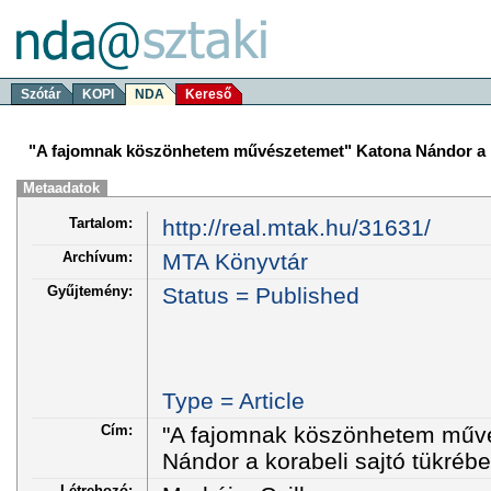
Szótár
KOPI
NDA
Kereső
"A fajomnak köszönhetem művészetemet" Katona Nándor a ko
Metaadatok
Tartalom:
http://real.mtak.hu/31631/
Archívum:
MTA Könyvtár
Gyűjtemény:
Status = Published
Type = Article
Cím:
"A fajomnak köszönhetem műv
Nándor a korabeli sajtó tükrébe
Létrehozó: