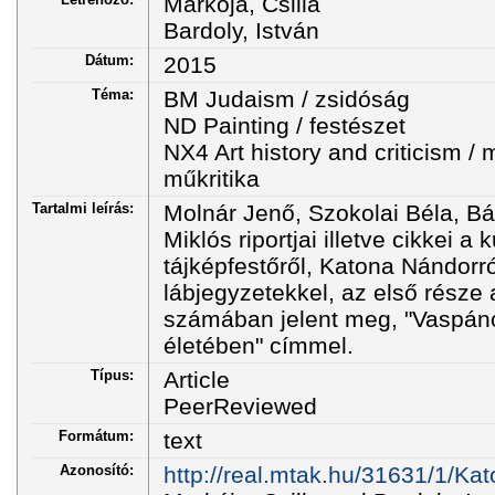
Markója, Csilla
Bardoly, István
Dátum:
2015
Téma:
BM Judaism / zsidóság
ND Painting / festészet
NX4 Art history and criticism /
műkritika
Tartalmi leírás:
Molnár Jenő, Szokolai Béla, Bá
Miklós riportjai illetve cikkei a k
tájképfestőről, Katona Nándorró
lábjegyzetekkel, az első része
számában jelent meg, "Vaspáncé
életében" címmel.
Típus:
Article
PeerReviewed
Formátum:
text
Azonosító:
http://real.mtak.hu/31631/1/Ka