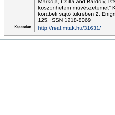
Markója, Csilla and Bardoly, Is
köszönhetem művészetemet" K
korabeli sajtó tükrében 2. Enig
125. ISSN 1218-8069
Kapcsolat:
http://real.mtak.hu/31631/