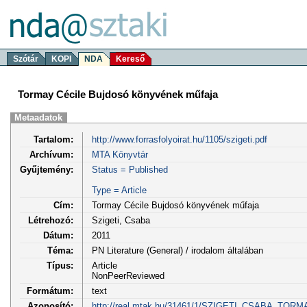
Szótár
KOPI
NDA
Kereső
Tormay Cécile Bujdosó könyvének műfaja
Metaadatok
Tartalom:
http://www.forrasfolyoirat.hu/1105/szigeti.pdf
Archívum:
MTA Könyvtár
Gyűjtemény:
Status = Published
Type = Article
Cím:
Tormay Cécile Bujdosó könyvének műfaja
Létrehozó:
Szigeti, Csaba
Dátum:
2011
Téma:
PN Literature (General) / irodalom általában
Típus:
Article
NonPeerReviewed
Formátum:
text
Azonosító:
http://real.mtak.hu/31461/1/SZIGETI_CSABA_TOR