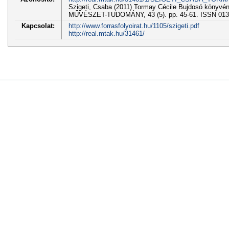
Szigeti, Csaba (2011) Tormay Cécile Bujdosó köny
MŰVÉSZET-TUDOMÁNY, 43 (5). pp. 45-61. ISSN 013
Kapcsolat:
http://www.forrasfolyoirat.hu/1105/szigeti.pdf
http://real.mtak.hu/31461/