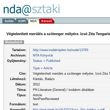
Szótár
KOPI
NDA
Kereső
Végtelenített merülés a szótenger mélyére. Izsó Zita Tengar
Metaadatok
Tartalom:
http://www.irodalmijelen.hu/node/13793
Archívum:
MTA Könyvtár
Gyűjtemény:
Status = Published
Type = Article
Cím:
Végtelenített merülés a szótenger mélyére. Izsó Zita 
Létrehozó:
Kántás, Balázs
Dátum:
2012
Téma:
PN Literature (General) / irodalom általában
Típus:
Article
NonPeerReviewed
Formátum:
text
Azonosító:
http://real.mtak.hu/31422/1/Izso_Zita_kritika_u.pdf