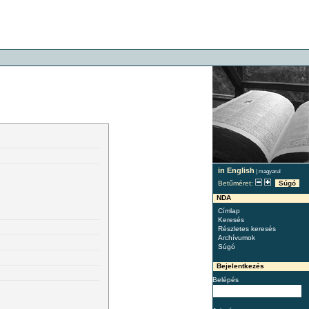
in English
|
magyarul
Betűméret:
Súgó
NDA
Címlap
Keresés
Részletes keresés
Archívumok
Súgó
Bejelentkezés
Belépés