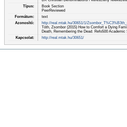
Típus:
Book Section
PeerReviewed
Formátum:
text
Azonosító:
http://real.mtak.hu/30651/1/Zsombor_T%C3%B3th_c
Tóth, Zsombor (2015) How to Comfort a Dying Family
Death, Remembering the Dead. Refo500 Academic St
Kapcsolat:
http://real.mtak.hu/30651/