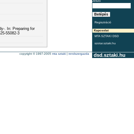
Jelszó
Regisztráció
-. In: Preparing for
Kapcsolat
525-55082-3
MTA SZTAKI DSD
szotar.sztaki.hu
copyright © 1997-2005
mta sztaki
|
rendszergazda
dsd.sztaki.hu