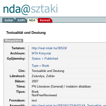
Szótár
KOPI
NDA
Kereső
Textualität und Deutung
Metaadatok
Tartalom:
http://real.mtak.hu/30519/
Archívum:
MTA Könyvtár
Gyűjtemény:
Status = Published
Type = Book
Cím:
Textualität und Deutung
Létrehozó:
Zsávolya, Zoltán
Dátum:
2007
Téma:
PN Literature (General) / irodalom általában
Típus:
Book
NonPeerReviewed
Formátum:
text
Azonosító:
http://real.mtak.hu/30519/1/ZSAVOLYA_Textualitat_un