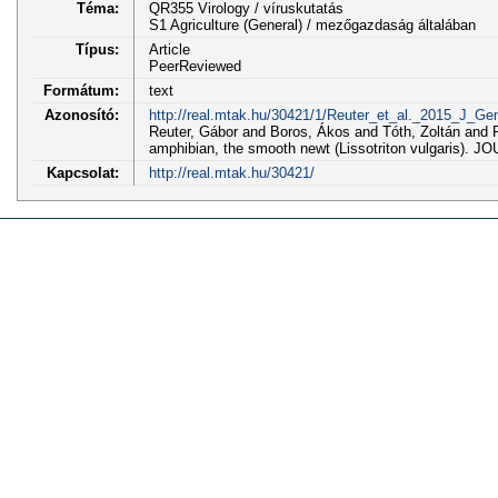
Téma:
QR355 Virology / víruskutatás
S1 Agriculture (General) / mezőgazdaság általában
Típus:
Article
PeerReviewed
Formátum:
text
Azonosító:
http://real.mtak.hu/30421/1/Reuter_et_al._2015_J_Gen
Reuter, Gábor and Boros, Ákos and Tóth, Zoltán and Ph
amphibian, the smooth newt (Lissotriton vulgaris)
Kapcsolat:
http://real.mtak.hu/30421/