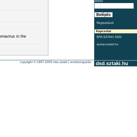
Jelszó
Regisztráció
Kapcsolat
rnavirus in the
MTA SZTAKI DSD
szotar.sztaki.hu
copyright © 1997-2005
mta sztaki
|
rendszergazda
dsd.sztaki.hu