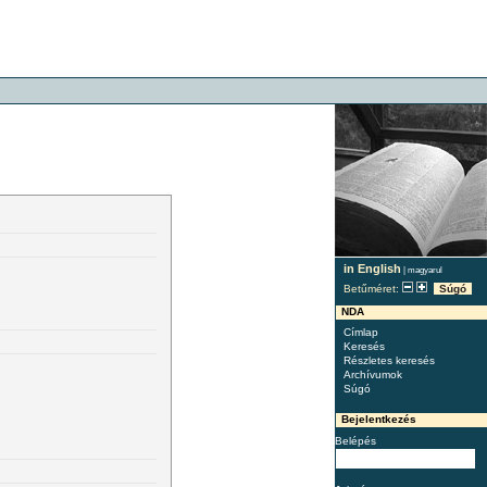
in English
|
magyarul
Betűméret:
Súgó
NDA
Címlap
Keresés
Részletes keresés
Archívumok
Súgó
Bejelentkezés
Belépés