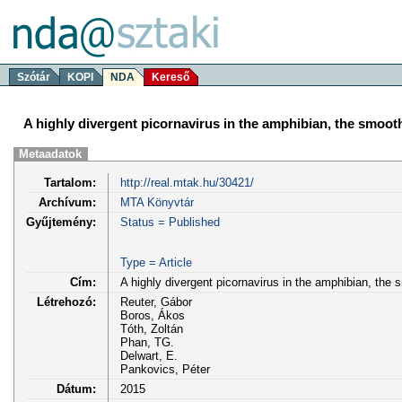
Szótár
KOPI
NDA
Kereső
A highly divergent picornavirus in the amphibian, the smooth
Metaadatok
Tartalom:
http://real.mtak.hu/30421/
Archívum:
MTA Könyvtár
Gyűjtemény:
Status = Published
Type = Article
Cím:
A highly divergent picornavirus in the amphibian, the s
Létrehozó:
Reuter, Gábor
Boros, Ákos
Tóth, Zoltán
Phan, TG.
Delwart, E.
Pankovics, Péter
Dátum:
2015