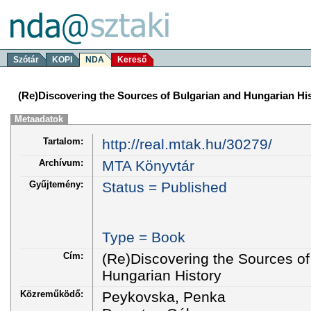
Szótár
KOPI
NDA
Kereső
(Re)Discovering the Sources of Bulgarian and Hungarian Hi
Metaadatok
Tartalom:
http://real.mtak.hu/30279/
Archívum:
MTA Könyvtár
Gyűjtemény:
Status = Published
Type = Book
Cím:
(Re)Discovering the Sources of
Hungarian History
Közreműködő:
Peykovska, Penka