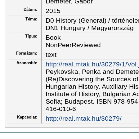
Demeter, Gábor
Dátum:
2015
Téma:
D0 History (General) / történel
DN1 Hungary / Magyarország
Típus:
Book
NonPeerReviewed
Formátum:
text
Azonosító:
http://real.mtak.hu/30279/1/Vol
Peykovska, Penka and Demeter,
(Re)Discovering the Sources of
Hungarian History. Auxiliary Hist
Institute of History, Bulgarian
Sofia; Budapest. ISBN 978-954
416-010-6
Kapcsolat:
http://real.mtak.hu/30279/