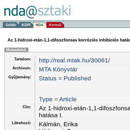
Szótár
KOPI
NDA
Kereső
Az 1-hidroxi-etán-1,1-difoszfonsav korróziós inhibiciós hatás
Metaadatok
Tartalom:
http://real.mtak.hu/30061/
Archívum:
MTA Könyvtár
Gyűjtemény:
Status = Published
Type = Article
Cím:
Az 1-hidroxi-etán-1,1-difoszfonsa
hatása I.
Létrehozó:
Kálmán, Erika