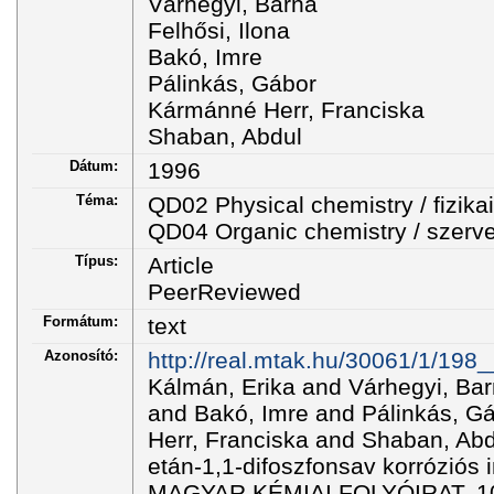
Várhegyi, Barna
Felhősi, Ilona
Bakó, Imre
Pálinkás, Gábor
Kármánné Herr, Franciska
Shaban, Abdul
Dátum:
1996
Téma:
QD02 Physical chemistry / fizika
QD04 Organic chemistry / szerv
Típus:
Article
PeerReviewed
Formátum:
text
Azonosító:
http://real.mtak.hu/30061/1/19
Kálmán, Erika and Várhegyi, Bar
and Bakó, Imre and Pálinkás, 
Herr, Franciska and Shaban, Abdu
etán-1,1-difoszfonsav korróziós i
MAGYAR KÉMIAI FOLYÓIRAT, 102