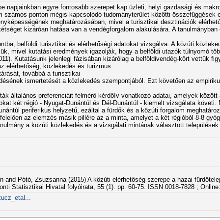
pe napjainkban egyre fontosabb szerepet kap üzleti, helyi gazdasági és mak
 ám számos ponton mégis kapcsolódó tudományterület közötti összefüggések 
senyképességének meghatározásában, mivel a turisztikai desztinációk elérhe
kétséget kizáróan hatása van a vendégforgalom alakulására. A tanulmányban
tba, belföldi turisztikai és elérhetőségi adatokat vizsgálva. A közúti közleke
ük, mivel kutatási eredmények igazolják, hogy a belföldi utazók túlnyomó tö
11). Kutatásunk jelenlegi fázisában kizárólag a belföldivendég-kört vettük fi
z elérhetőség, közlekedés és turizmus
árását, továbbá a turisztikai
lődésének ismertetését a közlekedés szempontjából. Ezt követően az empiri
isták általános preferenciáit felmérő kérdőív vonatkozó adatai, amelyek között 
okat két régió - Nyugat-Dunántúl és Dél-Dunántúl - kiemelt vizsgálata követi. 
unántúl periferikus helyzetű, ezáltal a fürdők és a közúti forgalom meghatáro
elelően az elemzés másik pillére az a minta, amelyet a két régióból 8-8 gyóg
anulmány a közúti közlekedés és a vizsgálati mintának választott települések
and Pótó, Zsuzsanna (2015) A közúti elérhetőség szerepe a hazai fürdőtelep
ti Statisztikai Hivatal folyóirata, 55 (1). pp. 60-75. ISSN 0018-7828 ; Onlin
ucz_etal...