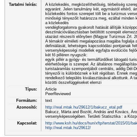
Tartalmi leírás:
A közlekedés, megközelíthetőség, térbeliség szere
egyaránt. Jelen tanulmány két, egymástól eltérő,
közlekedés fontos szerepet tölt be a turizmus ver
minőségi tényezőit határozza meg, ezáltal minden 
a közlekedés
vendégforgalomra gyakorolt hatását állítják középpon
desztinációválasztásban betöltött szerepét elemezz
utazást részesíti előnyben (Magyar Turizmus Zrt. 20
A témakör elméleti megalapozása magába foglalja a
definiálását, lehetséges kapcsolódási pontjainak felt
versenyképességi modellek egyfajta evolúciós fej
két fő pilléren nyugszik:
egyik pillér a gyógy- és termálfürdőket látogató tur
elérhetősége is szerepel. Az általános megállapítás
turistaáramlás szempontjából centrális, addig Dél-D
tényezői is különböznek e két régióban. Ennek megf
rendelkező település kiválasztásával alkottunk. A t
közötti összefüggéseket elemzi
Típus:
Article
PeerReviewed
Formátum:
text
Azonosító:
http://real.mtak.hu/29612/1/bakucz_etal.pdf
Bakucz, Márta and Bozóti, András and Kovács, Áron 
versenyképességében. Területi Statisztika : a Közpon
Kapcsolat:
http://www.ksh.hu/docs/hun/xftp/terstat/2015/01/bak
http://real.mtak.hu/29612/