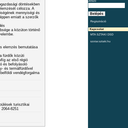
Jelszó
rogazdasági döntésekben
elemzését célozza. A
tőségének mennyiségi és
 éppen emiatt a szerzők
Regisztráció
dés
Kapcsolat
bbsége a közúton történő
gyelembe.
MTA SZTAKI DSD
szotar.sztaki.hu
kus elemzés bemutatása
a fürdők közúti
Míg az első régió
zó és befolyásoló
y- és termálfürdővel
 belföldi vendégforgalma
ülések turisztikai
e: 2064-8251