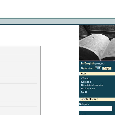
in English
|
magyarul
Betűméret:
Súgó
NDA
Címlap
Keresés
Részletes keresés
Archívumok
Súgó
Bejelentkezés
Belépés