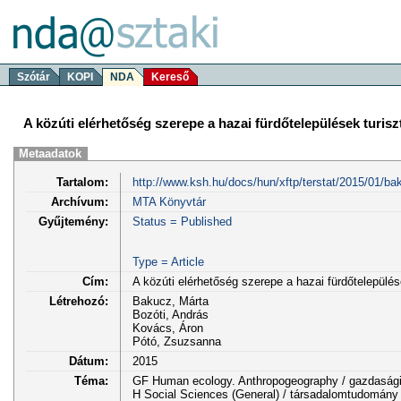
Szótár
KOPI
NDA
Kereső
A közúti elérhetőség szerepe a hazai fürdőtelepülések turi
Metaadatok
Tartalom:
http://www.ksh.hu/docs/hun/xftp/terstat/2015/01/bak
Archívum:
MTA Könyvtár
Gyűjtemény:
Status = Published
Type = Article
Cím:
A közúti elérhetőség szerepe a hazai fürdőtelepülé
Létrehozó:
Bakucz, Márta
Bozóti, András
Kovács, Áron
Pótó, Zsuzsanna
Dátum:
2015
Téma:
GF Human ecology. Anthropogeography / gazdasági-
H Social Sciences (General) / társadalomtudomány 