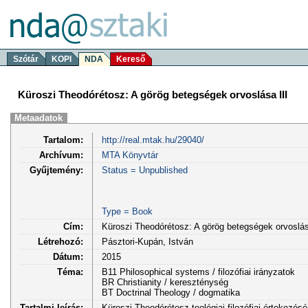
Szótár
KOPI
NDA
Kereső
Küroszi Theodórétosz: A görög betegségek orvoslása III
Metaadatok
Tartalom:
http://real.mtak.hu/29040/
Archívum:
MTA Könyvtár
Gyűjtemény:
Status = Unpublished
Type = Book
Cím:
Küroszi Theodórétosz: A görög betegségek orvoslás
Létrehozó:
Pásztori-Kupán, István
Dátum:
2015
Téma:
B11 Philosophical systems / filozófiai irányzatok
BR Christianity / kereszténység
BT Doctrinal Theology / dogmatika
Tartalmi leírás:
Küroszi Theodórétosz teológiai-filozófiai értekezés