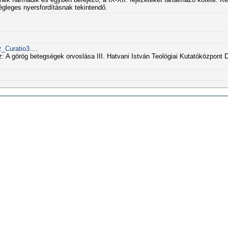
égleges nyersfordításnak tekintendő.
_Curatio3....
z: A görög betegségek orvoslása III. Hatvani István Teológiai Kutatóközpont