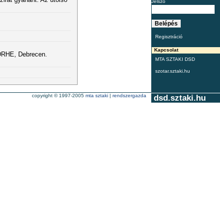
Jelszó
Regisztráció
Kapcsolat
 DRHE, Debrecen.
MTA SZTAKI DSD
szotar.sztaki.hu
copyright © 1997-2005
mta sztaki
|
rendszergazda
dsd.sztaki.hu