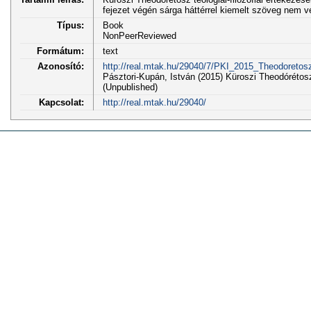
fejezet végén sárga háttérrel kiemelt szöveg nem v
Típus:
Book
NonPeerReviewed
Formátum:
text
Azonosító:
http://real.mtak.hu/29040/7/PKI_2015_Theodoretosz
Pásztori-Kupán, István (2015) Küroszi Theodórétos
(Unpublished)
Kapcsolat:
http://real.mtak.hu/29040/