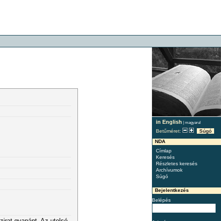
in English
|
magyarul
Betűméret:
Súgó
NDA
Címlap
Keresés
Részletes keresés
Archívumok
Súgó
Bejelentkezés
Belépés
zirat gyanánt. Az utolsó